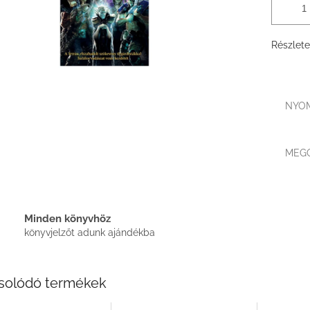
Részlete
NYO
MEG
Minden könyvhöz
könyvjelzőt adunk ajándékba
solódó termékek