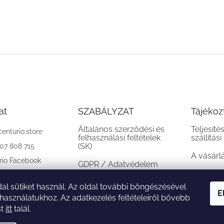
at
SZABÁLYZAT
Tájékoz
Általános szerződési és
Teljesíté
centurio.store
felhasználási feltételek
szállítási
(SK)
907 808 715
A vásárl
rio Facebook
GDPR / Adatvédelem
(SK)
al sütiket használ. Az oldal további böngészésével
Reklamációs feltételek
E
 használatukhoz. Az adatkezelés feltételeiről bővebb
(SK)
st
itt
talál.