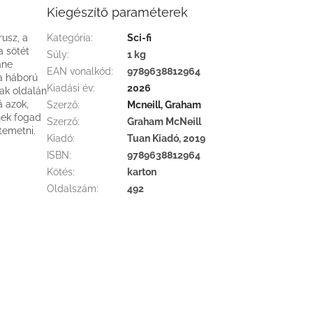
Kiegészítő paraméterek
rusz, a
Kategória
:
Sci-fi
a sötét
Súly
:
1 kg
ane
EAN vonalkód
:
9789638812964
 a háború
Kiadási év
:
2026
nak oldalán
á azok,
Szerző
:
Mcneill, Graham
nek fogad
Szerző
:
Graham McNeill
temetni.
Kiadó
:
Tuan Kiadó, 2019
ISBN
:
9789638812964
Kötés
:
karton
Oldalszám
:
492