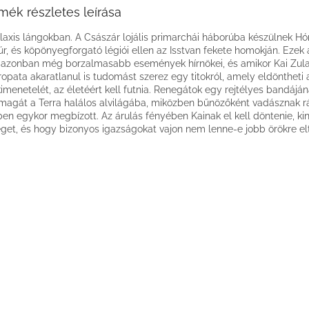
mék részletes leírása
laxis lángokban. A Császár lojális primarchái háborúba készülnek Hó
r, és köpönyegforgató légiói ellen az Isstvan fekete homokján. Ezek 
 azonban még borzalmasabb események hírnökei, és amikor Kai Zul
ropata akaratlanul is tudomást szerez egy titokról, amely eldöntheti
imenetelét, az életéért kell futnia. Renegátok egy rejtélyes bandájá
 magát a Terra halálos alvilágába, miközben bűnözőként vadásznak r
ben egykor megbízott. Az árulás fényében Kainak el kell döntenie, ki
get, és hogy bizonyos igazságokat vajon nem lenne-e jobb örökre el