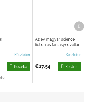
Következő
termék
ek
Az év magyar science
fiction és fantasynovellái
2025
Készleten
Készleten
€17,54
Kosárba
Kosárba
aba