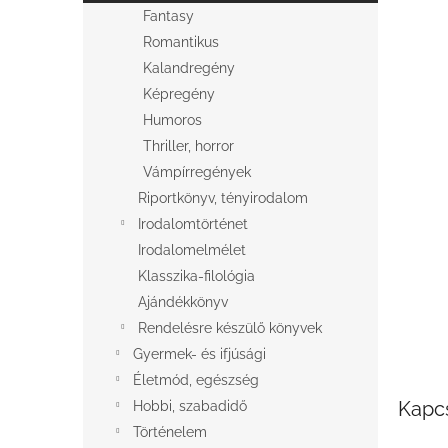
l
Fantasy
Romantikus
Kalandregény
Képregény
Humoros
Thriller, horror
Vámpírregények
Riportkönyv, tényirodalom
Irodalomtörténet
Irodalomelmélet
Klasszika-filológia
Ajándékkönyv
Rendelésre készülő könyvek
Gyermek- és ifjúsági
Életmód, egészség
Kapc
Hobbi, szabadidő
Történelem