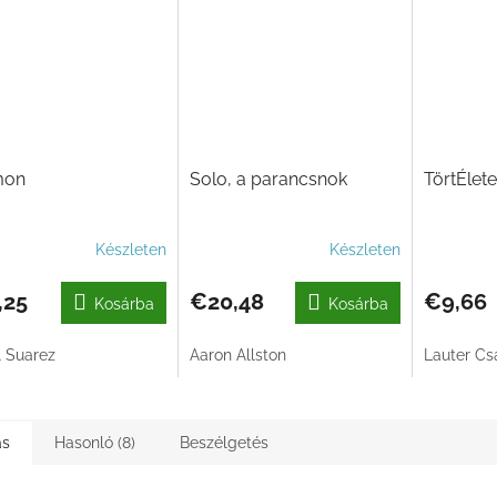
mon
Solo, a parancsnok
TörtÉlet
Készleten
Készleten
,25
€20,48
€9,66
Kosárba
Kosárba
l Suarez
Aaron Allston
Lauter Cs
ás
Hasonló (8)
Beszélgetés