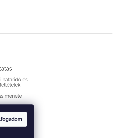
tatás
si határidő és
 feltételek
ás menete
lfogadom