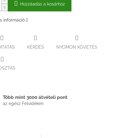
Hozzáadás a kosárhoz
s információ
MTATÁS
KÉRDÉS
NYOMON KÖVETÉS
OSZTÁS
Több mint 3000 átvételi pont
az egész Felvidéken