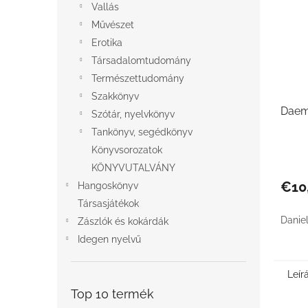
Vallás
Művészet
Erotika
Társadalomtudomány
Természettudomány
Szakkönyv
Dae
Szótár, nyelvkönyv
Tankönyv, segédkönyv
Könyvsorozatok
KÖNYVUTALVÁNY
€10
Hangoskönyv
Társasjátékok
Danie
Zászlók és kokárdák
Idegen nyelvű
Leír
Top 10 termék