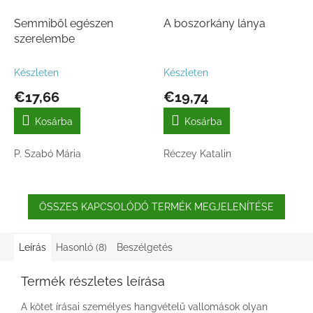
Semmiből egészen
A boszorkány lánya
szerelembe
Készleten
Készleten
€17,66
€19,74
Kosárba
Kosárba
P. Szabó Mária
Réczey Katalin
ÖSSZES KAPCSOLÓDÓ TERMÉK MEGJELENÍTÉSE
Leírás
Hasonló (8)
Beszélgetés
Termék részletes leírása
A kötet írásai személyes hangvételű vallomások olyan