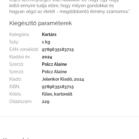
költő ennyire tudja előre, hogy milyen gondokkal és
hogyan végzi az életét - megdöbbentő élmény számomra."
Kiegészítő paraméterek
Kategória
:
Kortárs
Súly
:
1 kg
EAN vonalkód
:
9789635183715
Kiadási év
:
2024
Szerző
:
Polcz Alaine
Szerző
:
Polcz Alaine
Kiadó
:
Jelenkor Kiadó, 2024
ISBN
:
9789635183715
Kötés
:
füles, kartonált
Oldalszám
:
229
L
á
b