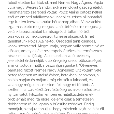
feledhetetlen barátokról, mint Nemes Nagy Ágnes, Vajda
Júlia vagy Weöres Sándor, akik a rendkívül gazdag életút
meghatározó szereplői voltak. Polcz Alaine pátosz nélkül
szól az emberi találkozások ünnepi és színes pillanatairól
egy kietlen korszak szürke hétköznapjaiban. Visszatekint
izgalmas élete meg-megcsillanó történéseire, megosztja
velünk tapasztalatait barátságról, ártatlan flörtről,
bizakodásról, nélkülözésről, tunéziai utazásról. Ismét
tanulhatunk Polcz Alaine-től. Öregedni tanít csendes,
konok szeretettel. Megmutatja, hogyan válik örömtelivé az
időskor, amely az életnek éppoly értékes és természetes
része, mint az ifjúság. A sorsunkban való tevékeny
jelenléttel érdemeljük ki az öregség szelíd bölcsességét,
ami kárpótol a múltba vesző ifjúságunkért. "Ötvenéves
barátság fűzött Nemes Nagy Ágneshez. Ott voltam vele
betegségében az utolsó évben, hetekben, napokban, a
halála napján és óráján - míg elvitték a lakásból, és
valahogy mégsem ismertem fel, hogy mi történik. A
szellemi harcok közöttünk (előzőleg és akkor) elfedték a
nyilvánvalót. Filozófiai, emberi és halálküzdelmének
problémáit megírta előre, de erre csak a temetésen
döbbentem rá, hallgatva a búcsúbeszédeket. Pedig
mondjuk, oktatjuk, tanuljuk, hogy mindenki saját halálát éli,
teljes személyiségét viszi halálába. De hogy egy nagy