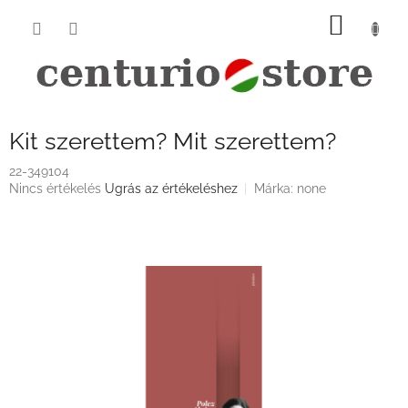
Ugrás
KOSÁ
a
fő
tartalomhoz
Kit szerettem? Mit szerettem?
22-349104
A
Nincs értékelés
Ugrás az értékeléshez
Márka:
none
termék
átlagos
értékelése
5-
ből
0,0
csillag.