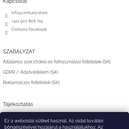
l
Kapcsolat
é
c
info
@
centurio.store
+421 907 808 715
Centurio Facebook
SZABÁLYZAT
Általános szerződési és felhasználási feltételek (SK)
GDPR / Adatvédelem (SK)
Reklamációs feltételek (SK)
Tájékoztatás
Teljesítési határidő és szállítási feltételek
Ez a weboldal sütiket használ. Az oldal további
A vásárlás menete
böngészésével hozájárul a használatukhoz. Az