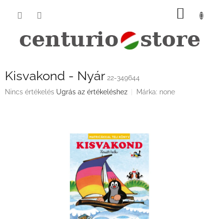
Ugrás
KOSÁ
a
fő
tartalomhoz
Kisvakond - Nyár
22-349644
A
Nincs értékelés
Ugrás az értékeléshez
Márka:
none
termék
átlagos
értékelése
5-
ből
0,0
csillag.