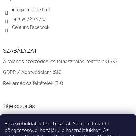
é
c
info
@
centurio.store
+421 907 808 715
Centurio Facebook
SZABÁLYZAT
Általános szerződési és felhasználási feltételek (SK)
GDPR / Adatvédelem (SK)
Reklamációs feltételek (SK)
Tájékoztatás
Teljesítési határidő és szállítási feltételek
Ez a weboldal sütiket használ. Az oldal további
A vásárlás menete
böngészésével hozájárul a használatukhoz. Az