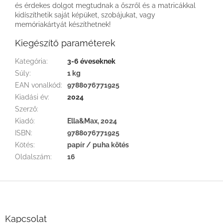
és érdekes dolgot megtudnak a őszről és a matricákkal
kidíszíthetik saját képüket, szobájukat, vagy
memóriakártyát készíthetnek!
Kiegészítő paraméterek
Kategória
:
3-6 éveseknek
Súly
:
1 kg
EAN vonalkód
:
9788076771925
Kiadási év
:
2024
Szerző
:
Kiadó
:
Ella&Max, 2024
ISBN
:
9788076771925
Kötés
:
papír / puha kötés
Oldalszám
:
16
L
á
b
l
Kapcsolat