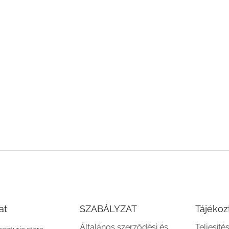
at
SZABÁLYZAT
Tájékoz
Általános szerződési és
Teljesíté