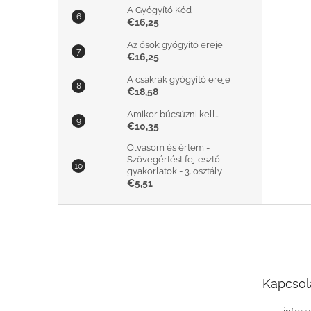
A Gyógyító Kód
€16,25
Az ősök gyógyító ereje
€16,25
A csakrák gyógyító ereje
€18,58
Amikor búcsúzni kell...
€10,35
Olvasom és értem -
Szövegértést fejlesztő
gyakorlatok - 3. osztály
€5,51
L
á
b
l
é
Kapcsol
c