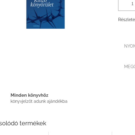
Részlete
NYO
MEG
Minden könyvhöz
könyvjelzőt adunk ajándékba
solódó termékek