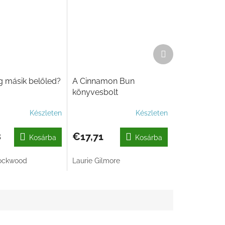
Következő
termék
 másik belőled?
A Cinnamon Bun
könyvesbolt
Készleten
Készleten
8
€17,71
Kosárba
Kosárba
Lockwood
Laurie Gilmore