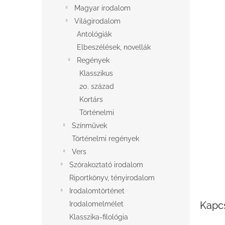
l
Magyar irodalom
Világirodalom
Antológiák
Elbeszélések, novellák
Regények
Klasszikus
20. század
Kortárs
Történelmi
Színművek
Történelmi regények
Vers
Szórakoztató irodalom
Riportkönyv, tényirodalom
Irodalomtörténet
Kapc
Irodalomelmélet
Klasszika-filológia