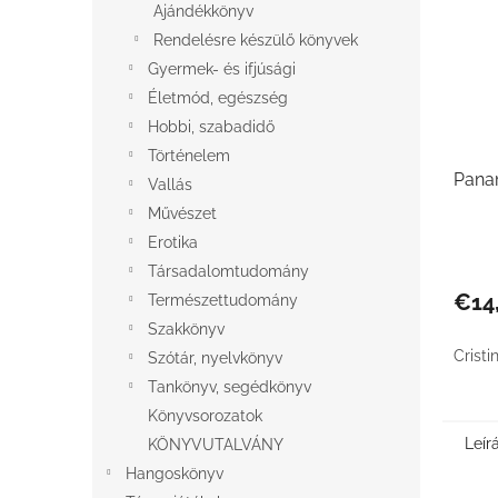
Ajándékkönyv
Rendelésre készülő könyvek
Gyermek- és ifjúsági
Életmód, egészség
Hobbi, szabadidő
Történelem
Pan
Vallás
Művészet
Erotika
Társadalomtudomány
€14
Természettudomány
Szakkönyv
Cristi
Szótár, nyelvkönyv
Tankönyv, segédkönyv
Könyvsorozatok
Leír
KÖNYVUTALVÁNY
Hangoskönyv