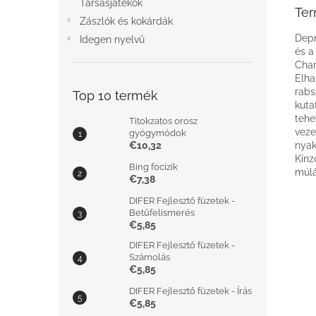
Társasjátékok
Ter
Zászlók és kokárdák
Depr
Idegen nyelvű
és a
Char
Elha
rabs
Top 10 termék
kuta
tehe
Titokzatos orosz
veze
gyógymódok
€10,32
nyak
Kínz
Bing focizik
múlá
€7,38
DIFER Fejlesztő füzetek -
Betűfelismerés
€5,85
DIFER Fejlesztő füzetek -
Számolás
€5,85
DIFER Fejlesztő füzetek - Írás
€5,85