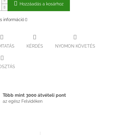
Hozzáadás a kosárhoz
s információ
MTATÁS
KÉRDÉS
NYOMON KÖVETÉS
OSZTÁS
Több mint 3000 átvételi pont
az egész Felvidéken