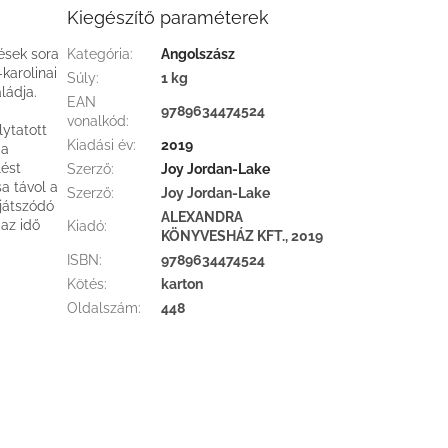
Kiegészítő paraméterek
ések sora
Kategória
:
Angolszász
karolinai
Súly
:
1 kg
ládja.
EAN
9789634474524
vonalkód
:
ytatott
Kiadási év
:
2019
 a
lést
Szerző
:
Joy Jordan-Lake
a távol a
Szerző
:
Joy Jordan-Lake
 játszódó
ALEXANDRA
 az idő
Kiadó
:
KÖNYVESHÁZ KFT., 2019
ISBN
:
9789634474524
Kötés
:
karton
Oldalszám
:
448