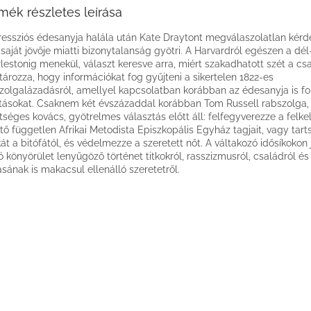
mék részletes leírása
essziós édesanyja halála után Kate Draytont megválaszolatlan kérd
 saját jövője miatti bizonytalanság gyötri. A Harvardról egészen a dél-
lestonig menekül, választ keresve arra, miért szakadhatott szét a csa
tározza, hogy információkat fog gyűjteni a sikertelen 1822-es
zolgalázadásról, amellyel kapcsolatban korábban az édesanyja is fol
tásokat. Csaknem két évszázaddal korábban Tom Russell rabszolga,
tséges kovács, gyötrelmes választás előtt áll: felfegyverezze a felke
tő független Afrikai Metodista Episzkopális Egyház tagjait, vagy tarts
át a bitófától, és védelmezze a szeretett nőt. A váltakozó idősíkokon
ó könyörület lenyűgöző történet titkokról, rasszizmusról, családról és
sának is makacsul ellenálló szeretetről.