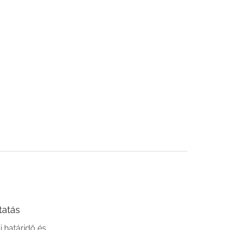
tatás
si határidő és