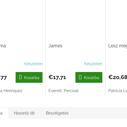
ama
James
Lesz még
Készleten
Készleten
,77
€17,71
€20,6
Kosárba
Kosárba
na Henríquez
Everett, Percival
Patricia 
ás
Hasonló (8)
Beszélgetés