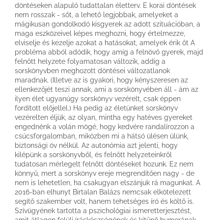
döntéseken alapuló tudattalan életterv. E korai döntések
nem rosszak - sőt, a lehető legjobbak, amelyeket a
mágikusan gondolkodó kisgyerek az adott szituációban, a
maga eszközeivel képes meghozni, hogy értelmezze,
elviselje és kezelje azokat a hatásokat, amelyek érik őt A
probléma abból adódik, hogy amíg a felnövő gyerek, majd
felnőtt helyzete folyamatosan változik, addig a
sorskönyvben meghozott döntései változatlanok
maradnak. (Illetve az is gyakori, hogy kényszeresen az
ellenkezőjét teszi annak, ami a sorskönyvében áll - ám az
ilyen élet ugyanúgy sorskönyv vezérelt, csak éppen
fordított előjellel.) Ha pedig az életünket sorskönyv
vezérelten éljük, az olyan, mintha egy hatéves gyereket
engednénk a volán mögé, hogy kedvére randalírozzon a
csúcsforgalomban, miközben mi a hátsó ülésen ülünk,
biztonsági öv nélkül. Az autonómia azt jelenti, hogy
kilépünk a sorskönyvből, és felnőtt helyzeteinkről
tudatosan mérlegelt felnőtt döntéseket hozunk. Ez nem
könnyű, mert a sorskönyv ereje megrendítően nagy - de
nem is lehetetlen, ha csakugyan elszánjuk rá magunkat. A
2016-ban elhunyt Birtalan Balázs nemcsak elkötelezett
segítő szakember volt, hanem tehetséges író és költő is.
Szívügyének tartotta a pszichológiai ismeretterjesztést,
amit átlagon felüli íráskészségének és kitűnő humorának