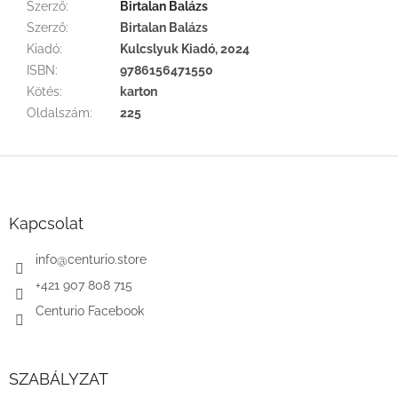
Szerző
:
Birtalan Balázs
Szerző
:
Birtalan Balázs
Kiadó
:
Kulcslyuk Kiadó, 2024
ISBN
:
9786156471550
Kötés
:
karton
Oldalszám
:
225
L
á
b
l
Kapcsolat
é
c
info
@
centurio.store
+421 907 808 715
Centurio Facebook
SZABÁLYZAT