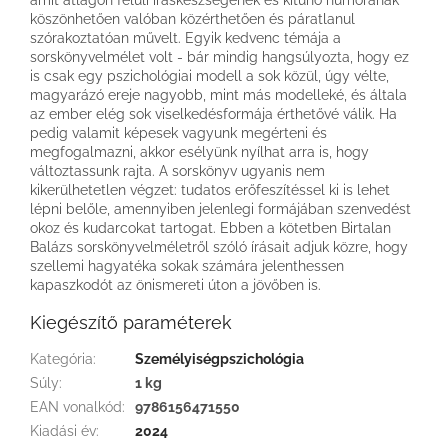
köszönhetően valóban közérthetően és páratlanul
szórakoztatóan művelt. Egyik kedvenc témája a
sorskönyvelmélet volt - bár mindig hangsúlyozta, hogy ez
is csak egy pszichológiai modell a sok közül, úgy vélte,
magyarázó ereje nagyobb, mint más modelleké, és általa
az ember elég sok viselkedésformája érthetővé válik. Ha
pedig valamit képesek vagyunk megérteni és
megfogalmazni, akkor esélyünk nyílhat arra is, hogy
változtassunk rajta. A sorskönyv ugyanis nem
kikerülhetetlen végzet: tudatos erőfeszítéssel ki is lehet
lépni belőle, amennyiben jelenlegi formájában szenvedést
okoz és kudarcokat tartogat. Ebben a kötetben Birtalan
Balázs sorskönyvelméletről szóló írásait adjuk közre, hogy
szellemi hagyatéka sokak számára jelenthessen
kapaszkodót az önismereti úton a jövőben is.
Kiegészítő paraméterek
Kategória
:
Személyiségpszichológia
Súly
:
1 kg
EAN vonalkód
:
9786156471550
Kiadási év
:
2024