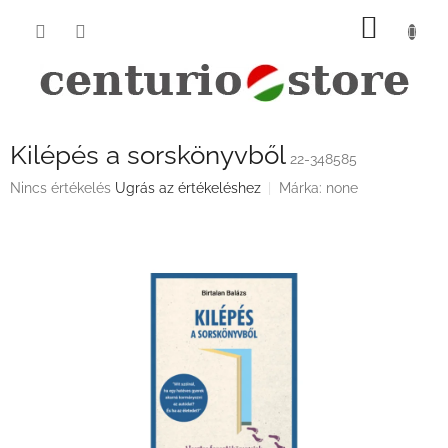
Ugrás
KOSÁ
a
fő
tartalomhoz
Kilépés a sorskönyvből
22-348585
A
Nincs értékelés
Ugrás az értékeléshez
Márka:
none
termék
átlagos
értékelése
5-
ből
0,0
csillag.