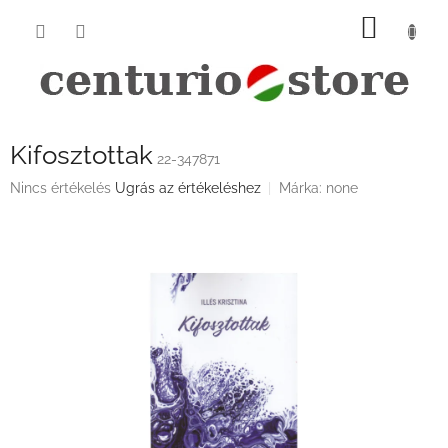
Ugrás
KOSÁ
a
fő
tartalomhoz
Kifosztottak
22-347871
A
Nincs értékelés
Ugrás az értékeléshez
Márka:
none
termék
átlagos
értékelése
5-
ből
0,0
csillag.