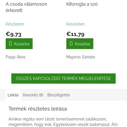
A csoda villamoson
Kiforogta a szó
érkezett
Készleten
Készleten
€9,73
€11,79
Kosárba
Kosárba
Papp Ákos
Majoros Sándor
ÖSSZES KAPCSOLÓDÓ TERMÉK MEGJELENÍTÉSE
Leírás
Hasonló (8)
Beszélgetés
Termék részletes leírása
Amikor régóta nem látott ismerőseimmel találkozom,
megemlítem, hogy írok. Egykedvűen veszik tudomásul. Ám