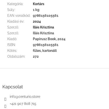
Kategória
:
Kortárs
Súly
:
1 kg
EAN vonalkód
:
9786156105561
Kiadási év
:
2024
Szerző
:
Illés Krisztina
Szerző
:
Illés Krisztina
Kiadó
:
Papirusz Book, 2024
ISBN
:
9786156105561
Kötés
:
füles, kartonált
Oldalszám
:
272
L
á
b
l
Kapcsolat
é
c
info
@
centurio.store
+421 907 808 715