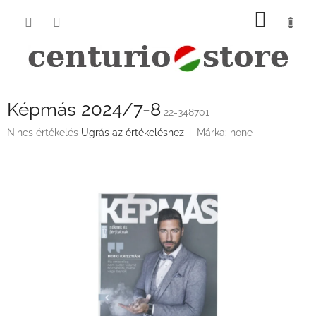
Ugrás
KOSÁ
a
fő
tartalomhoz
Képmás 2024/7-8
22-348701
A
Nincs értékelés
Ugrás az értékeléshez
Márka:
none
termék
átlagos
értékelése
5-
ből
0,0
csillag.