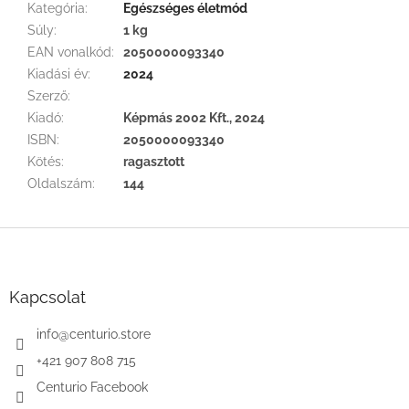
Kategória
:
Egészséges életmód
Súly
:
1 kg
EAN vonalkód
:
2050000093340
Kiadási év
:
2024
Szerző
:
Kiadó
:
Képmás 2002 Kft., 2024
ISBN
:
2050000093340
Kötés
:
ragasztott
Oldalszám
:
144
L
á
b
l
Kapcsolat
é
c
info
@
centurio.store
+421 907 808 715
Centurio Facebook