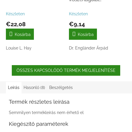
megelőzése és
gyógyítása
Készleten
Készleten
€22,08
€9,14
Kosárba
Kosárba
Louise L. Hay
Dr. Engländer Árpád
ÖSSZES KAPCSOLÓDÓ TERMÉK MEGJELENÍTÉSE
Leírás
Hasonló (8)
Beszélgetés
Termék részletes leírása
Semmilyen termékleírás nem érhető el
Kiegészítő paraméterek