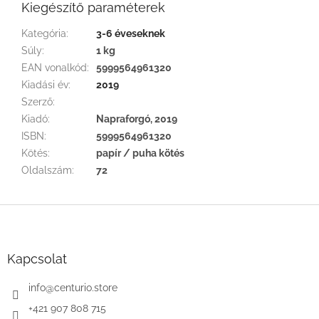
Kiegészítő paraméterek
Kategória
:
3-6 éveseknek
Súly
:
1 kg
EAN vonalkód
:
5999564961320
Kiadási év
:
2019
Szerző
:
Kiadó
:
Napraforgó, 2019
ISBN
:
5999564961320
Kötés
:
papír / puha kötés
Oldalszám
:
72
L
á
b
l
Kapcsolat
é
c
info
@
centurio.store
+421 907 808 715