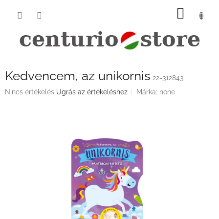
Ugrás
KOSÁ
a
fő
tartalomhoz
Kedvencem, az unikornis
22-312843
A
Nincs értékelés
Ugrás az értékeléshez
Márka:
none
termék
átlagos
értékelése
5-
ből
0,0
csillag.