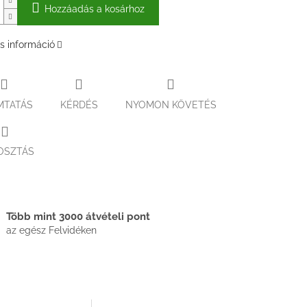
Hozzáadás a kosárhoz
s információ
MTATÁS
KÉRDÉS
NYOMON KÖVETÉS
OSZTÁS
Több mint 3000 átvételi pont
az egész Felvidéken