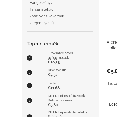
Hangoskönyv
Társasjátékok
Zászlók és kokárdák
Idegen nyelvű
A br
Top 10 termék
Hallg
Titokzatos orosz
muzs
gyógymódok
€10,23
€5,
Bing focizik
€7,32
Tádé
Radvá
€11,68
DIFER Fejlesztő füzetek -
Betűfelismerés
Leír
€5,80
DIFER Fejlesztő füzetek -
Számolás