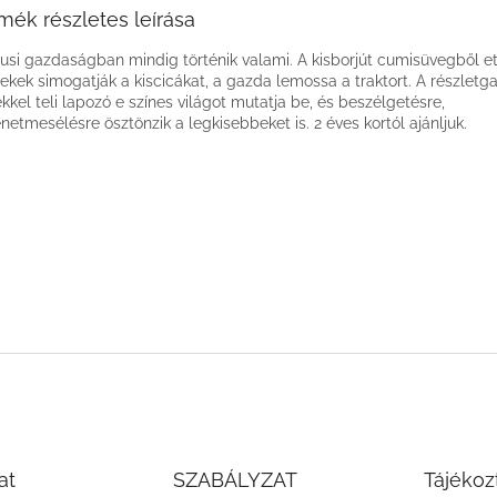
mék részletes leírása
lusi gazdaságban mindig történik valami. A kisborjút cumisüvegből ete
ekek simogatják a kiscicákat, a gazda lemossa a traktort. A részlet
kkel teli lapozó e színes világot mutatja be, és beszélgetésre,
énetmesélésre ösztönzik a legkisebbeket is. 2 éves kortól ajánljuk.
at
SZABÁLYZAT
Tájékoz