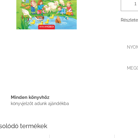
Részlete
NYO
MEG
Minden könyvhöz
könyvjelzőt adunk ajándékba
solódó termékek