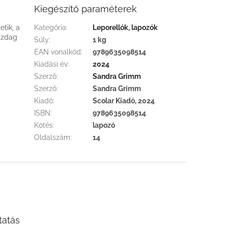
Kiegészítő paraméterek
tik, a
Kategória
:
Leporellók, lapozók
gazdag
Súly
:
1 kg
EAN vonalkód
:
9789635098514
Kiadási év
:
2024
Szerző
:
Sandra Grimm
Szerző
:
Sandra Grimm
Kiadó
:
Scolar Kiadó, 2024
ISBN
:
9789635098514
Kötés
:
lapozó
Oldalszám
:
14
tatás