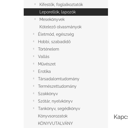
l
Kifestők, foglalkoztatók
Leporellók, lapozók
Mesekönyvek
Kötelező olvasmányok
Életmód, egészség
Hobbi, szabadidő
Történelem
Vallás
Művészet
Erotika
Társadalomtudomány
Természettudomány
Szakkönyv
Szótár, nyelvkönyv
Tankönyv, segédkönyv
Kapc
Könyvsorozatok
KÖNYVUTALVÁNY