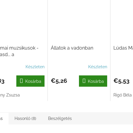
émai muzsikusok -
Állatok a vadonban
Lúdas Ma
asd... a
ikusokat
Készleten
Készleten
83
€5,26
€5,53
Kosárba
Kosárba
ny Zsuzsa
Rigó Béla
ás
Hasonló (8)
Beszélgetés