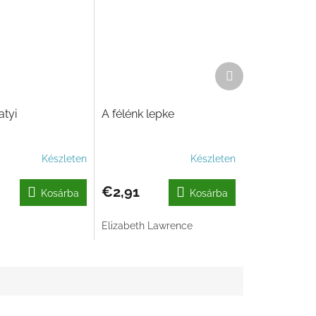
Következő
termék
tyi
A félénk lepke
Készleten
Készleten
€2,91
Kosárba
Kosárba
Elizabeth Lawrence