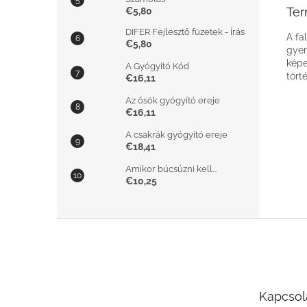
Ter
€5,80
DIFER Fejlesztő füzetek - Írás
A fa
€5,80
gyer
képe
A Gyógyító Kód
tört
€16,11
Az ősök gyógyító ereje
€16,11
A csakrák gyógyító ereje
€18,41
Amikor búcsúzni kell...
€10,25
L
á
b
l
é
Kapcsol
c