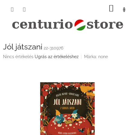
Ugrás
KOSÁ
a
fő
tartalomhoz
Jól játszani
22-310976
A
Nincs értékelés
Ugrás az értékeléshez
Márka:
none
termék
átlagos
értékelése
5-
ből
0,0
csillag.