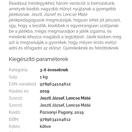
Ráadásul mindegyikhez három variációt is bemutatunk,
amelyek kisebb-nagyobb előnyt nyújtanak a gyengébb
játékosnak. Jesztl József és Lencse Máté
játékpedagógusok megmutatják, hogyan lehet jól játszani,
úgy, hogy a kezdők, kisebbek is egyenrangúan szálljanak
be a játékba, mégis megmaradjon a játék izgalma, és
mindenki kihozza magából a legtöbbet. Játék közben még
azt is megtanulják a gyerekek, hogy milyen érzés esélyt
adni és elfogadni az előnyt. Gyerekeknek és felnőtteknek
Kiegészítő paraméterek
Kategória
:
3-6 éveseknek
Súly
:
1 kg
EAN vonalkód
:
9789634104612
Kiadási év
:
2019
Szerző
:
Jesztl József, Lencse Máté
Szerző
:
Jesztl József, Lencse Máté
Kiadó
:
Pozsonyi Pagony, 2019
ISBN
:
9789634104612
Kötés
:
kötve