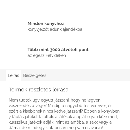
Minden könyvhöz
könyvjelzőt adunk ajándékba
Több mint 3000 átvételi pont
az egész Felvidéken
Leírás
Beszélgetés
Termék részletes leírása
Nem tudtok úgy együtt játszani, hogy ne legyen
veszekedés a vége? Mindig a nagyobb testvér nyer, és
ezért a kisebbnek nincs kedve játszani? Ebben a könyvben
7 táblás játékot találtok: a játékok alapját olyan közismert,
klasszikus játékok adják, mint az amőba, a sakk vagy a
dáma, de mindegyik alaposan meg van csavarva!