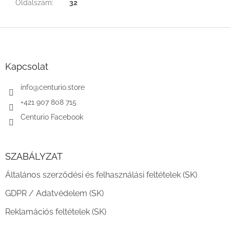
Oldalszám
:
32
L
á
b
l
Kapcsolat
é
c
info
@
centurio.store
+421 907 808 715
Centurio Facebook
SZABÁLYZAT
Általános szerződési és felhasználási feltételek (SK)
GDPR / Adatvédelem (SK)
Reklamációs feltételek (SK)