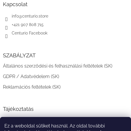
l
Kapcsolat
é
c
info
@
centurio.store
+421 907 808 715
Centurio Facebook
SZABÁLYZAT
Általános szerződési és felhasználási feltételek (SK)
GDPR / Adatvédelem (SK)
Reklamációs feltételek (SK)
Tájékoztatás
Teljesítési határidő és szállítási feltételek
Ez a weboldal sütiket használ. Az oldal további
A vásárlás menete