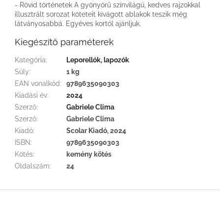
- Rövid történetek A gyönyörű színvilágú, kedves rajzokkal
illusztrált sorozat köteteit kivágott ablakok teszik még
látványosabbá. Egyéves kortól ajánljuk.
Kiegészítő paraméterek
Kategória
:
Leporellók, lapozók
Súly
:
1 kg
EAN vonalkód
:
9789635090303
Kiadási év
:
2024
Szerző
:
Gabriele Clima
Szerző
:
Gabriele Clima
Kiadó
:
Scolar Kiadó, 2024
ISBN
:
9789635090303
Kötés
:
kemény kötés
Oldalszám
:
24
L
á
b