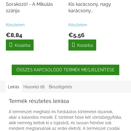
Sorakozó! - A Mikulás
Kis karácsony, nagy
szánja
karácsony...
Készleten
Készleten
€8,84
€5,56
Kosárba
Kosárba
ÖSSZES KAPCSOLÓDÓ TERMÉK MEGJELENÍTÉSE
Leírás
Hasonló (8)
Beszélgetés
Termék részletes leírása
A természet megható és fordulatos történetei olyanok,
akár a kalandos mesék. E történet hőse két vörösbegyfióka,
akik nemrég keltek ki a tojásból, és lassan felnőve sok
mindent megtanulnak az erdei életről. A természet csodái