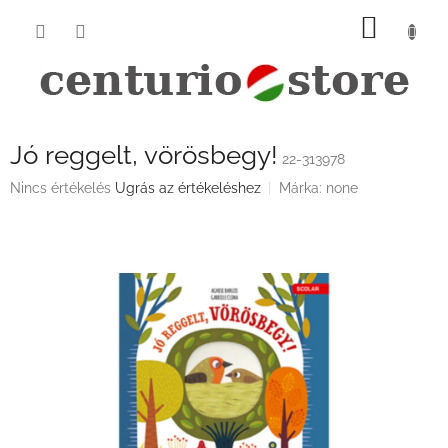
Ugrás
KOSÁ
a
fő
tartalomhoz
Jó reggelt, vörösbegy!
22-313978
A
Nincs értékelés
Ugrás az értékeléshez
Márka:
none
termék
átlagos
értékelése
5-
ből
0,0
csillag.