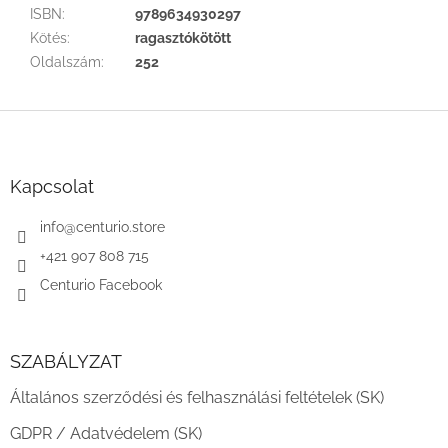
ISBN
:
9789634930297
Kötés
:
ragasztókötött
Oldalszám
:
252
L
á
b
l
Kapcsolat
é
c
info
@
centurio.store
+421 907 808 715
Centurio Facebook
SZABÁLYZAT
Általános szerződési és felhasználási feltételek (SK)
GDPR / Adatvédelem (SK)