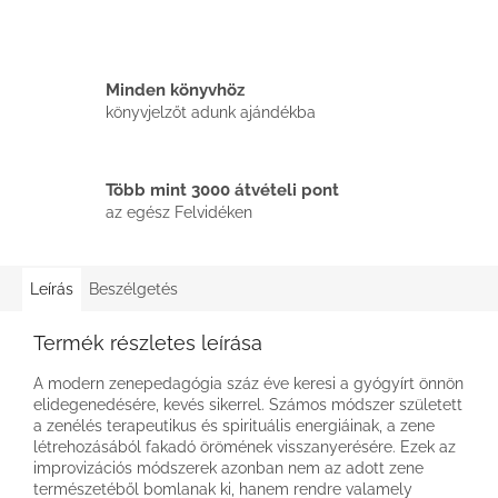
Minden könyvhöz
könyvjelzőt adunk ajándékba
Több mint 3000 átvételi pont
az egész Felvidéken
Leírás
Beszélgetés
Termék részletes leírása
A modern zenepedagógia száz éve keresi a gyógyírt önnön
elidegenedésére, kevés sikerrel. Számos módszer született
a zenélés terapeutikus és spirituális energiáinak, a zene
létrehozásából fakadó örömének visszanyerésére. Ezek az
improvizációs módszerek azonban nem az adott zene
természetéből bomlanak ki, hanem rendre valamely