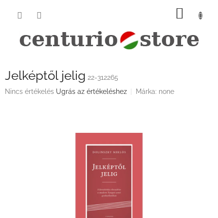
Ugrás
KOSÁ
a
fő
tartalomhoz
Jelképtől jelig
22-312265
A
Nincs értékelés
Ugrás az értékeléshez
Márka:
none
termék
átlagos
értékelése
5-
ből
0,0
csillag.