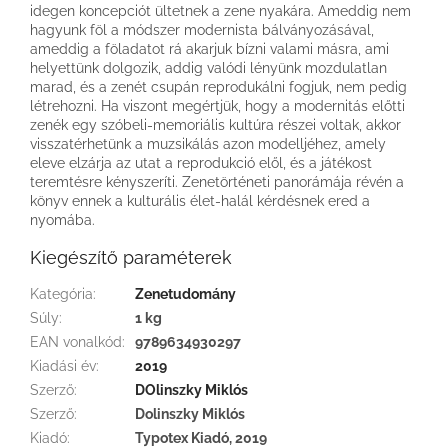
idegen koncepciót ültetnek a zene nyakára. Ameddig nem
hagyunk föl a módszer modernista bálványozásával,
ameddig a föladatot rá akarjuk bízni valami másra, ami
helyettünk dolgozik, addig valódi lényünk mozdulatlan
marad, és a zenét csupán reprodukálni fogjuk, nem pedig
létrehozni. Ha viszont megértjük, hogy a modernitás előtti
zenék egy szóbeli-memoriális kultúra részei voltak, akkor
visszatérhetünk a muzsikálás azon modelljéhez, amely
eleve elzárja az utat a reprodukció elől, és a játékost
teremtésre kényszeríti. Zenetörténeti panorámája révén a
könyv ennek a kulturális élet-halál kérdésnek ered a
nyomába.
Kiegészítő paraméterek
Kategória
:
Zenetudomány
Súly
:
1 kg
EAN vonalkód
:
9789634930297
Kiadási év
:
2019
Szerző
:
DOlinszky Miklós
Szerző
:
Dolinszky Miklós
Kiadó
:
Typotex Kiadó, 2019