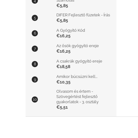
Számolás
€5,85
DIFER Fejlesztő füzetek - Írás
€5,85
A Gyógyító Kód
€16,25
Az ősök gyógyító ereje
€16,25
A csakrák gyógyító ereje
€18,58
Amikor búcsúzni kell...
€10,35
Olvasom és értem -
Szövegértést fejlesztő
gyakorlatok - 3. osztály
€5,51
L
á
b