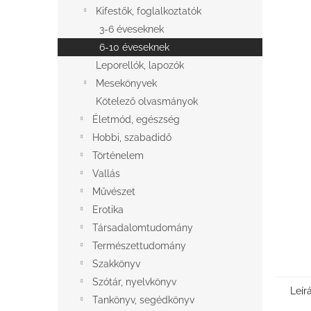
l
Kifestők, foglalkoztatók
3-6 éveseknek
6-10 éveseknek
Leporellók, lapozók
Mesekönyvek
Kötelező olvasmányok
Életmód, egészség
Hobbi, szabadidő
Történelem
Vallás
Művészet
Erotika
Társadalomtudomány
Természettudomány
Szakkönyv
Szótár, nyelvkönyv
Leír
Tankönyv, segédkönyv