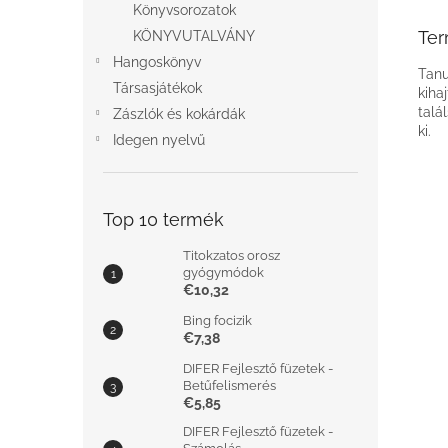
Könyvsorozatok
Ter
KÖNYVUTALVÁNY
Hangoskönyv
Tanu
Társasjátékok
kiha
talá
Zászlók és kokárdák
ki.
Idegen nyelvű
Top 10 termék
Titokzatos orosz
gyógymódok
€10,32
Bing focizik
€7,38
DIFER Fejlesztő füzetek -
Betűfelismerés
€5,85
DIFER Fejlesztő füzetek -