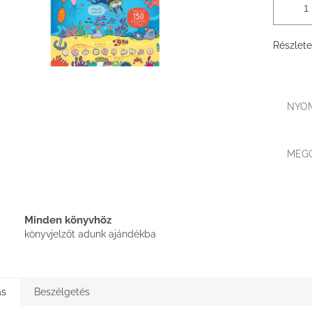
Részlete
NYO
MEG
Minden könyvhöz
könyvjelzőt adunk ajándékba
ás
Beszélgetés