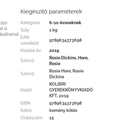
Kiegészítő paraméterek
 150
Kategória
:
6-10 éveseknek
t is
Súly
:
1 kg
róbálhatod
EAN
9789634373698
vonalkód
:
Kiadási év
:
2019
Rosie Dickins, Hore,
Szerző
:
Rosie
Rosie Hore, Rosie
Szerző
:
Dickins
KOLIBRI
Kiadó
:
GYEREKKÖNYVKIADÓ
KFT, 2019
ISBN
:
9789634373698
Kötés
:
kemény kötés
Oldalszám
:
15