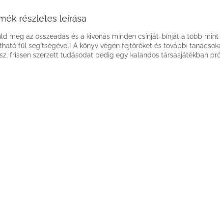
mék részletes leírása
ld meg az összeadás és a kivonás minden csínját-bínját a több mint
jtható fül segítségével! A könyv végén fejtörőket és további tanácsoka
lsz, frissen szerzett tudásodat pedig egy kalandos társasjátékban p