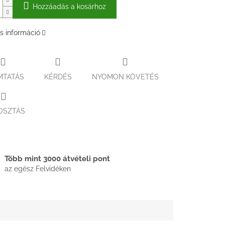
Hozzáadás a kosárhoz
s információ
MTATÁS
KÉRDÉS
NYOMON KÖVETÉS
OSZTÁS
Több mint 3000 átvételi pont
az egész Felvidéken