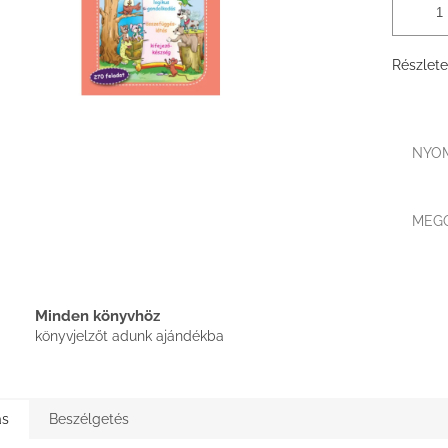
Részlete
NYO
MEG
Minden könyvhöz
könyvjelzőt adunk ajándékba
ás
Beszélgetés