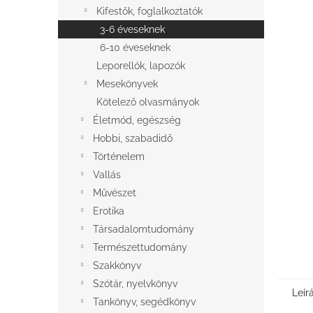
l
Kifestők, foglalkoztatók
3-6 éveseknek
6-10 éveseknek
Leporellók, lapozók
Mesekönyvek
Kötelező olvasmányok
Életmód, egészség
Hobbi, szabadidő
Történelem
Vallás
Művészet
Erotika
Társadalomtudomány
Természettudomány
Szakkönyv
Szótár, nyelvkönyv
Leír
Tankönyv, segédkönyv