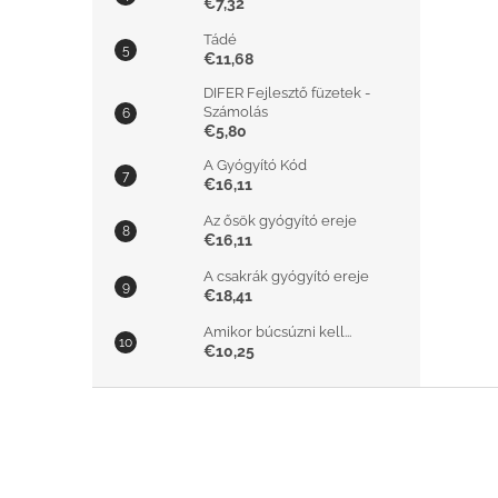
€7,32
Tádé
€11,68
DIFER Fejlesztő füzetek -
Számolás
€5,80
A Gyógyító Kód
€16,11
Az ősök gyógyító ereje
€16,11
A csakrák gyógyító ereje
€18,41
Amikor búcsúzni kell...
€10,25
L
á
b
l
é