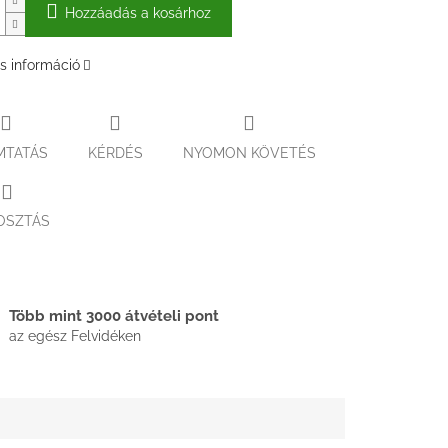
Hozzáadás a kosárhoz
s információ
MTATÁS
KÉRDÉS
NYOMON KÖVETÉS
OSZTÁS
Több mint 3000 átvételi pont
az egész Felvidéken