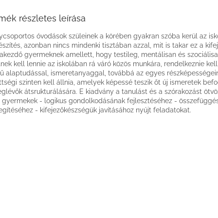
mék részletes leírása
csoportos óvodások szüleinek a körében gyakran szóba kerül az isk
észítés, azonban nincs mindenki tisztában azzal, mit is takar ez a kife
lakezdő gyermeknek amellett, hogy testileg, mentálisan és szociálisa
tnek kell lennie az iskolában rá váró közös munkára, rendelkeznie kel
tű alaptudással, ismeretanyaggal, továbbá az egyes részképességei
ettségi szinten kell állnia, amelyek képessé teszik őt új ismeretek be
glévők átsrukturálására. E kiadvány a tanulást és a szórakozást ötvö
 gyermekek - logikus gondolkodásának fejlesztéséhez - összefüggé
egítéséhez - kifejezőkészségük javításához nyújt feladatokat.