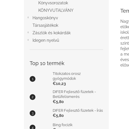
Könyvsorozatok
Ter
KÖNYVUTALVÁNY
Hangoskönyv
Nagy
Társasjátékok
elők
isko
Zászlók és kokárdák
éret
Idegen nyelvű
szin
fejl
a me
éves
Top 10 termék
elős
Titokzatos orosz
gyógymódok
€10,23
DIFER Fejlesztő füzetek -
Betűfelismerés
€5,80
DIFER Fejlesztő füzetek - Írás
€5,80
Bing focizik