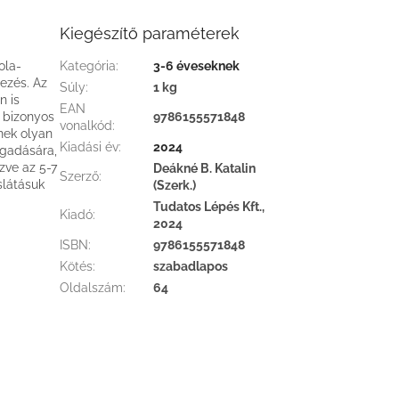
Kiegészítő paraméterek
ola-
Kategória
:
3-6 éveseknek
jezés. Az
Súly
:
1 kg
n is
EAN
l bizonyos
9786155571848
vonalkód
:
nek olyan
Kiadási év
:
2024
fogadására,
zve az 5-7
Deákné B. Katalin
Szerző
:
slátásuk
(Szerk.)
Tudatos Lépés Kft.,
Kiadó
:
2024
ISBN
:
9786155571848
Kötés
:
szabadlapos
Oldalszám
:
64