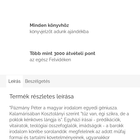
Minden könyvhöz
könyvjelzőt adunk ajándékba
Több mint 3000 átvételi pont
az egész Felvidéken
Leírás
Beszélgetés
Termék részletes leírása
"Pázmány Péter a magyar irodalom egyedi géniusza.
Kalamárisában Kosztolányi szerint "tűz van, égi szikra, de a
poklok kénköves lángja is". Egyházi írásai - prédikációk,
vitairatok, teológiai összefoglalók, imádságok - a barokk
irodalom körébe sorolandók: megfelelnek az adott műfaj
formai és tartalmi követelményeinek, ugyanakkor