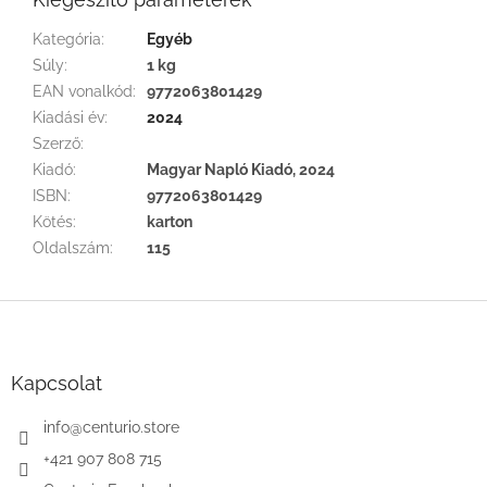
Kategória
:
Egyéb
Súly
:
1 kg
EAN vonalkód
:
9772063801429
Kiadási év
:
2024
Szerző
:
Kiadó
:
Magyar Napló Kiadó, 2024
ISBN
:
9772063801429
Kötés
:
karton
Oldalszám
:
115
L
á
b
l
Kapcsolat
é
c
info
@
centurio.store
+421 907 808 715