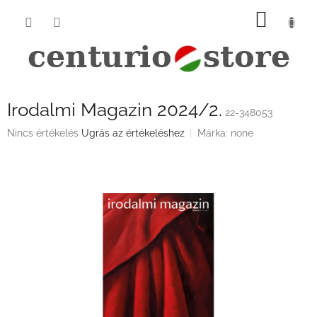
Ugrás
KOSÁ
a
fő
tartalomhoz
Irodalmi Magazin 2024/2.
22-348053
A
Nincs értékelés
Ugrás az értékeléshez
Márka:
none
termék
átlagos
értékelése
5-
ből
0,0
csillag.