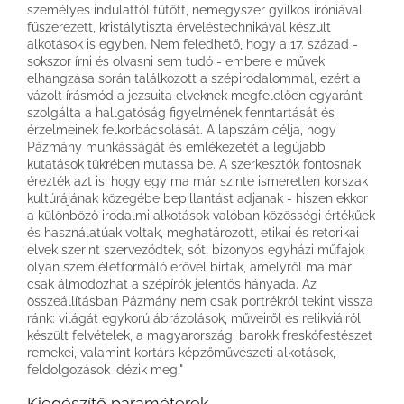
személyes indulattól fűtött, nemegyszer gyilkos iróniával
fűszerezett, kristálytiszta érveléstechnikával készült
alkotások is egyben. Nem feledhető, hogy a 17. század -
sokszor írni és olvasni sem tudó - embere e művek
elhangzása során találkozott a szépirodalommal, ezért a
vázolt írásmód a jezsuita elveknek megfelelően egyaránt
szolgálta a hallgatóság figyelmének fenntartását és
érzelmeinek felkorbácsolását. A lapszám célja, hogy
Pázmány munkásságát és emlékezetét a legújabb
kutatások tükrében mutassa be. A szerkesztők fontosnak
érezték azt is, hogy egy ma már szinte ismeretlen korszak
kultúrájának közegébe bepillantást adjanak - hiszen ekkor
a különböző irodalmi alkotások valóban közösségi értékűek
és használatúak voltak, meghatározott, etikai és retorikai
elvek szerint szerveződtek, sőt, bizonyos egyházi műfajok
olyan szemléletformáló erővel bírtak, amelyről ma már
csak álmodozhat a szépírók jelentős hányada. Az
összeállításban Pázmány nem csak portrékról tekint vissza
ránk: világát egykorú ábrázolások, műveiről és relikviáiról
készült felvételek, a magyarországi barokk freskófestészet
remekei, valamint kortárs képzőművészeti alkotások,
feldolgozások idézik meg."
Kiegészítő paraméterek