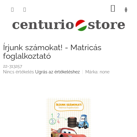
Ugrás
KOSÁ
a
fő
tartalomhoz
Írjunk számokat! - Matricás
foglalkoztató
22-313257
A
Nincs értékelés
Ugrás az értékeléshez
Márka:
none
termék
átlagos
értékelése
5-
ből
0,0
csillag.