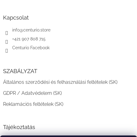
á
b
l
Kapcsolat
é
c
info
@
centurio.store
+421 907 808 715
Centurio Facebook
SZABÁLYZAT
Általános szerződési és felhasználási feltételek (SK)
GDPR / Adatvédelem (SK)
Reklamációs feltételek (SK)
Tájékoztatás