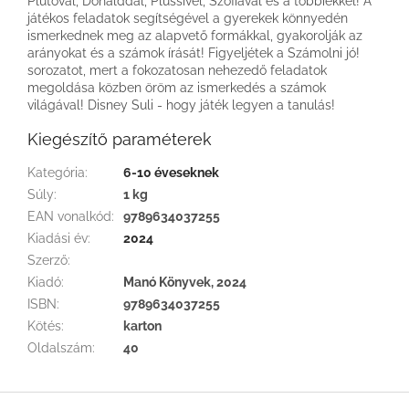
Plutóval, Donalddal, Plüssivel, Szófiával és a többiekkel! A
játékos feladatok segítségével a gyerekek könnyedén
ismerkednek meg az alapvető formákkal, gyakorolják az
arányokat és a számok írását! Figyeljétek a Számolni jó!
sorozatot, mert a fokozatosan nehezedő feladatok
megoldása közben öröm az ismerkedés a számok
világával! Disney Suli - hogy játék legyen a tanulás!
Kiegészítő paraméterek
Kategória
:
6-10 éveseknek
Súly
:
1 kg
EAN vonalkód
:
9789634037255
Kiadási év
:
2024
Szerző
:
Kiadó
:
Manó Könyvek, 2024
ISBN
:
9789634037255
Kötés
:
karton
Oldalszám
:
40
L