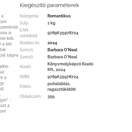
Kiegészítő paraméterek
 a
Kategória
:
Romantikus
tani
Súly
:
1 kg
 szerelmét
EAN
ria is
9789635978724
vonalkód
:
ie kell.
Kiadási év
:
2024
 a két
tük.
Szerző
:
Barbara O'Neal
bál talpra
Szerző
:
Barbara O'Neal
Könyvmolyképző Kiadó
gébe.
Kiadó
:
Kft., 2024
 az
ISBN
:
9789635978724
nt a
agy
puhatáblás,
Kötés
:
ól,
ragasztókötött
,
Oldalszám
:
359
ye." -
azt a
com