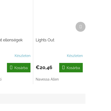
Következő
termék
t ellenségek
Lights Out
Készleten
Készleten
€20,46
Kosárba
Kosárba
i
Navessa Allen