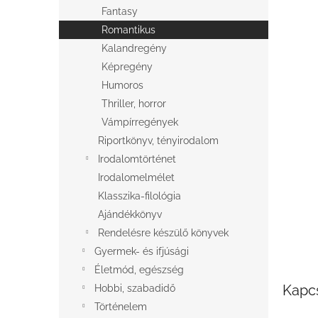
l
Fantasy
Romantikus
Kalandregény
Képregény
Humoros
Thriller, horror
Vámpírregények
Riportkönyv, tényirodalom
Irodalomtörténet
Irodalomelmélet
Klasszika-filológia
Ajándékkönyv
Rendelésre készülő könyvek
Gyermek- és ifjúsági
Életmód, egészség
Kapc
Hobbi, szabadidő
Történelem