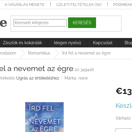
A VÁSÁRLÁS MENETE
ÜZLETI FELTÉTELEK (SK)
PODMIEN
KERESÉS
Zászlók és kokárdák
Idegen nyelvű
Kapcsolat
Blo
irodalom
Romantikus
Írd fel a nevemet az égre
fel a nevemet az égre
22-349416
rtékelés
Ugrás az értékeléshez
Márka:
none
€13
ése
Egységá
Készl
Várható 