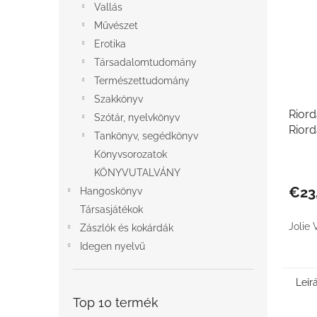
Vallás
Művészet
Erotika
Társadalomtudomány
Természettudomány
Szakkönyv
Riord
Szótár, nyelvkönyv
Riord
Tankönyv, segédkönyv
Könyvsorozatok
KÖNYVUTALVÁNY
€23
Hangoskönyv
Társasjátékok
Jolie 
Zászlók és kokárdák
Idegen nyelvű
Leír
Top 10 termék