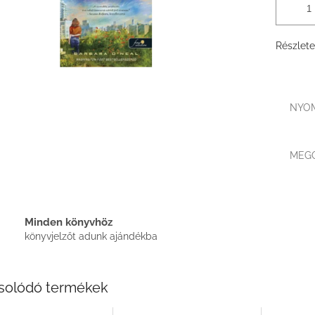
Részlete
NYO
MEG
Minden könyvhöz
könyvjelzőt adunk ajándékba
solódó termékek