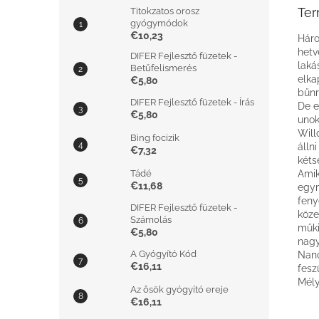
Ter
Titokzatos orosz
gyógymódok
€10,23
Háro
hetv
DIFER Fejlesztő füzetek -
laká
Betűfelismerés
elka
€5,80
bűnr
DIFER Fejlesztő füzetek - Írás
De e
€5,80
unok
Will
Bing focizik
álln
€7,32
kéts
Tádé
Amik
€11,68
egym
feny
DIFER Fejlesztő füzetek -
köze
Számolás
műki
€5,80
nagy
A Gyógyító Kód
Nanc
€16,11
fesz
Mély
Az ősök gyógyító ereje
€16,11