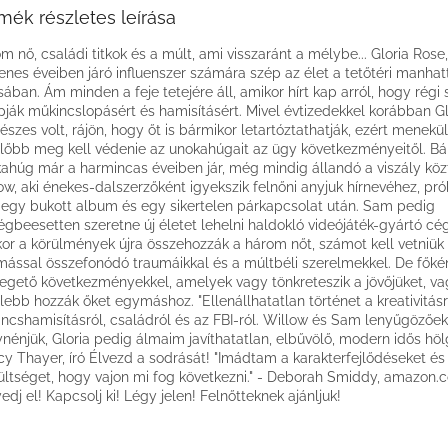
mék részletes leírása
m nő, családi titkok és a múlt, ami visszaránt a mélybe... Gloria Rose,
enes éveiben járó influenszer számára szép az élet a tetőtéri manhat
sában. Ám minden a feje tetejére áll, amikor hírt kap arról, hogy régi
pják műkincslopásért és hamisításért. Mivel évtizedekkel korábban Glo
észes volt, rájön, hogy őt is bármikor letartóztathatják, ezért meneküln
lőbb meg kell védenie az unokahúgait az ügy következményeitől. Bár
ahúg már a harmincas éveiben jár, még mindig állandó a viszály köz
ow, aki énekes-dalszerzőként igyekszik felnőni anyjuk hírnevéhez, pró
i egy bukott album és egy sikertelen párkapcsolat után. Sam pedig
égbeesetten szeretne új életet lehelni haldokló videójáték-gyártó cé
or a körülmények újra összehozzák a három nőt, számot kell vetniük
ással összefonódó traumáikkal és a múltbéli szerelmekkel. De főké
egető következményekkel, amelyek vagy tönkreteszik a jövőjüket, v
lebb hozzák őket egymáshoz. "Ellenállhatatlan történet a kreativitásr
ncshamisításról, családról és az FBI-ról. Willow és Sam lenyűgözőek
nénjük, Gloria pedig álmaim javíthatatlan, elbűvölő, modern idős hölg
y Thayer, író Élvezd a sodrását! "Imádtam a karakterfejlődéseket és 
ültséget, hogy vajon mi fog következni." - Deborah Smiddy, amazon.
edj el! Kapcsolj ki! Légy jelen! Felnőtteknek ajánljuk!