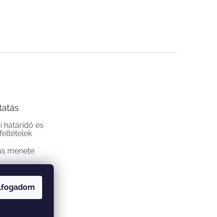
tatás
si határidő és
 feltételek
ás menete
lfogadom