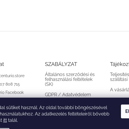
at
SZABÁLYZAT
Tájékoz
Általános szerződési és
Teljesíté
centurio.store
felhasználási feltételek
szállítási
(SK)
907 808 715
A vásárl
rio Facebook
GDPR / Adatvédelem
(SK)
al sütiket használ. Az oldal további böngészésével
Reklamációs feltételek
E
 használatukhoz. Az adatkezelés feltételeiről bővebb
(SK)
st
itt
talál.