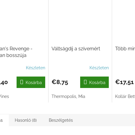
an's Revenge -
Váltságdíj a szívemért
Több min
an bosszúja
Készleten
Készleten
,40
€8,75
€17,51
Kosárba
Kosárba
Vines
Thermopolis, Mia
Kollár Bett
ás
Hasonló (8)
Beszélgetés