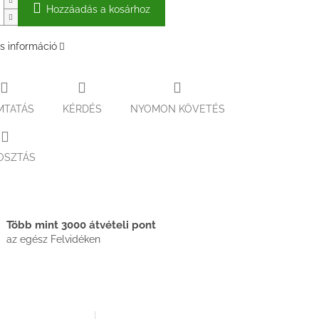
Hozzáadás a kosárhoz
s információ
MTATÁS
KÉRDÉS
NYOMON KÖVETÉS
OSZTÁS
Több mint 3000 átvételi pont
az egész Felvidéken