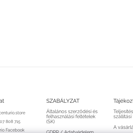
at
SZABÁLYZAT
Tájékoz
Általános szerződési és
Teljesíté
centurio.store
felhasználási feltételek
szállítási
(SK)
907 808 715
A vásárl
rio Facebook
GDPR / Adatvédelem