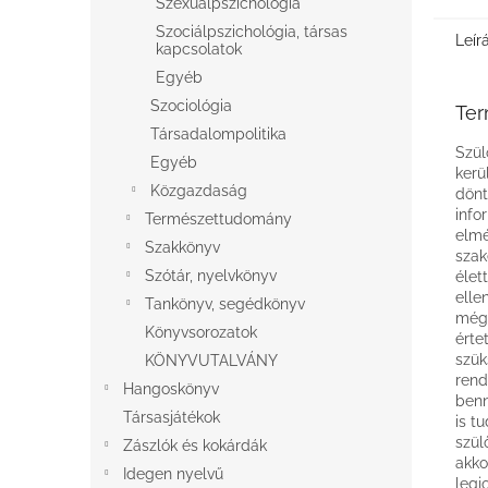
Szexuálpszichológia
Szociálpszichológia, társas
Leír
kapcsolatok
Egyéb
Szociológia
Ter
Társadalompolitika
Szül
Egyéb
kerü
Közgazdaság
dönt
info
Természettudomány
elmé
Szakkönyv
szak
Szótár, nyelvkönyv
élet
elle
Tankönyv, segédkönyv
még 
Könyvsorozatok
érte
szük
KÖNYVUTALVÁNY
rend
Hangoskönyv
benn
Társasjátékok
is t
szül
Zászlók és kokárdák
akko
Idegen nyelvű
legj