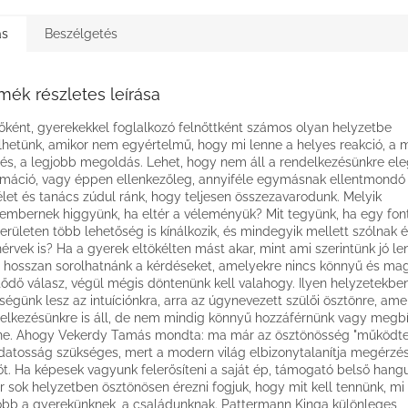
ás
Beszélgetés
mék részletes leírása
őként, gyerekekkel foglalkozó felnőttként számos olyan helyzetbe
lhetünk, amikor nem egyértelmű, hogy mi lenne a helyes reakció, a 
és, a legjobb megoldás. Lehet, hogy nem áll a rendelkezésünkre el
rmáció, vagy éppen ellenkezőleg, annyiféle egymásnak ellentmondó 
let és tanács zúdul ránk, hogy teljesen összezavarodunk. Melyik
embernek higgyünk, ha eltér a véleményük? Mit tegyünk, ha egy fon
területen több lehetőség is kínálkozik, és mindegyik mellett szólnak é
nérvek is? Ha a gyerek eltökélten mást akar, mint ami szerintünk jó l
hosszan sorolhatnánk a kérdéseket, amelyekre nincs könnyű és mag
tődő válasz, végül mégis döntenünk kell valahogy. Ilyen helyzetekbe
ségünk lesz az intuíciónkra, arra az úgynevezett szülői ösztönre, ame
elkezésünkre is áll, de nem mindig könnyű hozzáférnünk vagy megb
e. Ahogy Vekerdy Tamás mondta: ma már az ösztönösség "működte
udatosság szükséges, mert a modern világ elbizonytalanítja megérzé
őt. Ha képesek vagyunk felerősíteni a saját ép, támogató belső hang
r sok helyzetben ösztönösen érezni fogjuk, hogy mit kell tennünk, mi 
obb a gyerekünknek, a családunknak. Pattermann Kinga különleges,