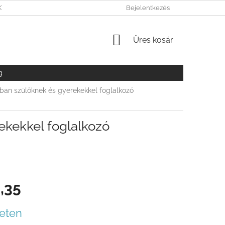
KY OCHRANY OSOBNÝCH ÚDAJOV
Bejelentkezés
KOSÁR
Üres kosár
g
atban szülőknek és gyerekekkel foglalkozó
ekekkel foglalkozó
,35
r:
eten