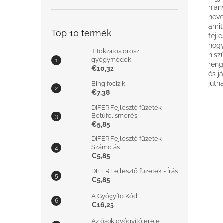
hián
neve
amit
Top 10 termék
fejl
hogy
Titokzatos orosz
hisz
gyógymódok
reng
€10,32
és j
juth
Bing focizik
€7,38
DIFER Fejlesztő füzetek -
Betűfelismerés
€5,85
DIFER Fejlesztő füzetek -
Számolás
€5,85
DIFER Fejlesztő füzetek - Írás
€5,85
A Gyógyító Kód
€16,25
Az ősök gyógyító ereje