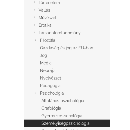
e
Történelem
csillag.
l
Vallás
Művészet
Erotika
Társadalomtudomány
Filozófia
Gazdaság és jog az EU-ban
Jog
Média
Néprajz
Nyelvészet
Pedagógia
Pszichológia
Általános pszichológia
Grafológia
Gyermekpszichológia
Személyiségpszichológia