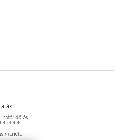
tatás
si határidő és
 feltételek
ás menete