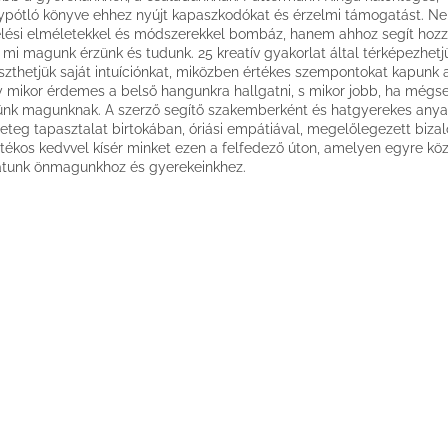
ypótló könyve ehhez nyújt kapaszkodókat és érzelmi támogatást. N
lési elméletekkel és módszerekkel bombáz, hanem ahhoz segít hozzá
 mi magunk érzünk és tudunk. 25 kreatív gyakorlat által térképezhetjü
eszthetjük saját intuíciónkat, miközben értékes szempontokat kapunk 
 mikor érdemes a belső hangunkra hallgatni, s mikor jobb, ha még
ünk magunknak. A szerző segítő szakemberként és hatgyerekes anya
eteg tapasztalat birtokában, óriási empátiával, megelőlegezett biz
átékos kedvvel kísér minket ezen a felfedező úton, amelyen egyre kö
atunk önmagunkhoz és gyerekeinkhez.