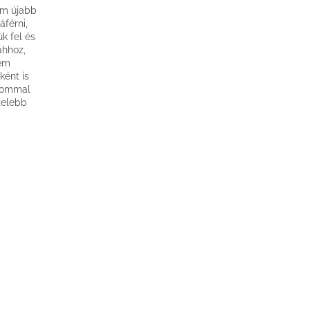
em újabb
férni,
k fel és
ahhoz,
sem
ként is
alommal
zelebb