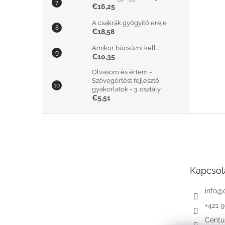
€16,25
A csakrák gyógyító ereje
€18,58
Amikor búcsúzni kell...
€10,35
Olvasom és értem -
Szövegértést fejlesztő
gyakorlatok - 3. osztály
€5,51
L
á
b
l
é
Kapcsol
c
info
@
+421 
Centu