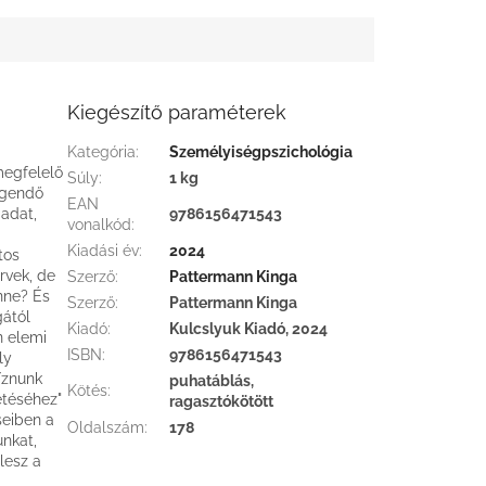
Kiegészítő paraméterek
Kategória
:
Személyiségpszichológia
megfelelő
Súly
:
1 kg
egendő
EAN
adat,
9786156471543
vonalkód
:
Kiadási év
:
2024
tos
rvek, de
Szerző
:
Pattermann Kinga
enne? És
Szerző
:
Pattermann Kinga
ától
Kiadó
:
Kulcslyuk Kiadó, 2024
n elemi
ISBN
:
9786156471543
ly
íznunk
puhatáblás,
Kötés
:
téséhez"
ragasztókötött
seiben a
Oldalszám
:
178
unkat,
lesz a