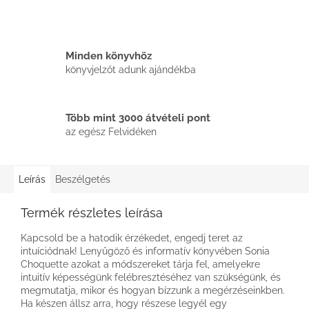
Minden könyvhöz
könyvjelzőt adunk ajándékba
Több mint 3000 átvételi pont
az egész Felvidéken
Leírás
Beszélgetés
Termék részletes leírása
Kapcsold be a hatodik érzékedet, engedj teret az
intuíciódnak! Lenyűgöző és informatív könyvében Sonia
Choquette azokat a módszereket tárja fel, amelyekre
intuitív képességünk felébresztéséhez van szükségünk, és
megmutatja, mikor és hogyan bízzunk a megérzéseinkben.
Ha készen állsz arra, hogy részese legyél egy