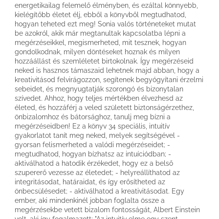
energetikailag felemelő élményben, és ezáltal könnyebb,
kielégítőbb életet élj, ebből a könyvből megtudhatod,
hogyan teheted ezt meg! Sonia valós történeteket mutat
be azokról, akik már megtanultak kapcsolatba lépni a
megérzéseikkel, megismerheted, mit tesznek, hogyan
gondolkodnak, milyen döntéseket hoznak és milyen
hozzáállást és szemléletet birtokolnak. Így megérzéseid
neked is hasznos támaszaid lehetnek majd abban, hogy a
kreativitásod felvirágozzon, segítenek begyógyítani érzelmi
sebeidet, és megnyugtatják szorongó és bizonytalan
szívedet. Ahhoz, hogy teljes mértékben élvezhesd az
életed, és hozzáférj a veled született biztonságérzethez,
önbizalomhoz és bátorsághoz, tanulj meg bízni a
megérzéseidben! Ez a könyv 34 speciális, intuitív
gyakorlatot tanít meg neked, melyek segítségével -
gyorsan felismerheted a valódi megérzéseidet; -
megtudhatod, hogyan bízhatsz az intuíciódban; -
aktiválhatod a hatodik érzékedet, hogy ez a belső
szupererő vezesse az életedet; - helyreállíthatod az
integritásodat, határaidat, és így erősítheted az
önbecsülésedet; - aktiválhatod a kreativitásodat. Egy
ember, aki mindenkinél jobban foglalta össze a
megérzésekbe vetett bizalom fontosságát, Albert Einstein
volt, aki így fogalmazott: "Az intuitív elme egy szent