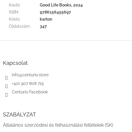
Kiadó
:
Good Life Books, 2024
ISBN
:
9786156455697
Kötés
:
karton
Oldalszám
:
347
L
á
b
l
Kapcsolat
é
c
info
@
centurio.store
+421 907 808 715
Centurio Facebook
SZABÁLYZAT
Általános szerződési és felhasználási feltételek (SK)