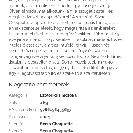
ajándék, a racionális elme pedig egy hűséges szolga.
Olyan társadalmat alkottunk, ami a szolgát tiszteli, és
megfeledkezett az ajándékáról." A szerzőről Sonia
Choquette világszerte elismert író, spirituális tanító, aki
annak szentelte életét, hogy megtanítsa az embereket
tisztelni a lelküket, bízni a megérzéseikben. Több mint 45
éve járja a világot, hogy segítsen másoknak magabiztos és
hiteles életet élni, amit az intuíció irányít. Huszonhét
nemzetközileg elismert bestseller könyv és számos
hanganyag szerzője, könyvei közül több a New York Times
listáján is bestsellerré vált. Sonia műveit több mint 40
országban publikálták, és 37 nyelvre lefordították, így az
egyik legolvasottabb író és szakértő a szakterületén.
Kiegészítő paraméterek
Kategória
:
Ezoterikus filózófia
Súly
:
1 kg
EAN vonalkód
:
9786156455697
Kiadási év
:
2024
Szerző
:
Sonia Choquette
Szerző
:
Sonia Choquette