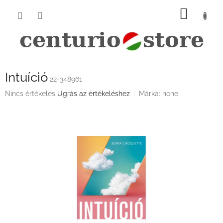
Ugrás
KOSÁ
a
fő
tartalomhoz
Intuíció
22-348961
A
Nincs értékelés
Ugrás az értékeléshez
Márka:
none
termék
átlagos
értékelése
5-
ből
0,0
csillag.