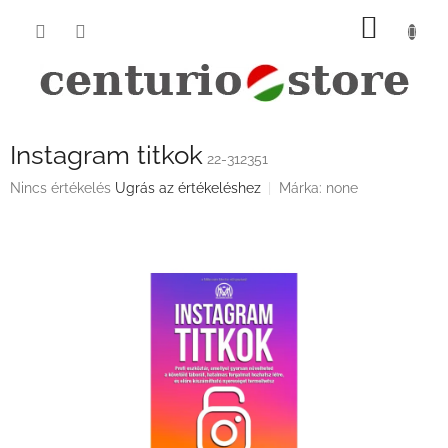
Ugrás
KOSÁ
a
fő
tartalomhoz
Instagram titkok
22-312351
A
Nincs értékelés
Ugrás az értékeléshez
Márka:
none
termék
átlagos
értékelése
5-
ből
0,0
csillag.