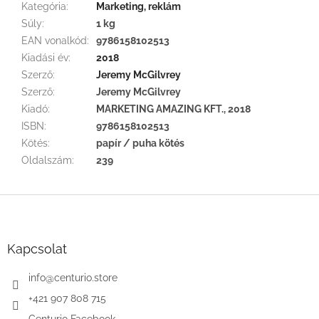
Kategória
:
Marketing, reklám
Súly
:
1 kg
EAN vonalkód
:
9786158102513
Kiadási év
:
2018
Szerző
:
Jeremy McGilvrey
Szerző
:
Jeremy McGilvrey
Kiadó
:
MARKETING AMAZING KFT., 2018
ISBN
:
9786158102513
Kötés
:
papír / puha kötés
Oldalszám
:
239
L
á
b
l
Kapcsolat
é
c
info
@
centurio.store
+421 907 808 715
Centurio Facebook