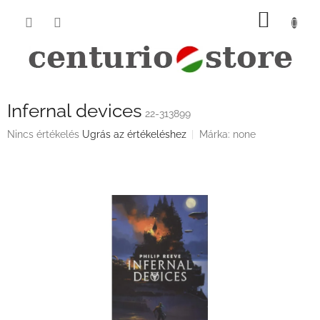
Ugrás
KOSÁ
a
fő
tartalomhoz
Infernal devices
22-313899
A
Nincs értékelés
Ugrás az értékeléshez
Márka:
none
termék
átlagos
értékelése
5-
ből
0,0
csillag.