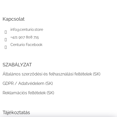
L
á
b
l
Kapcsolat
é
c
info
@
centurio.store
+421 907 808 715
Centurio Facebook
SZABÁLYZAT
Általános szerződési és felhasználási feltételek (SK)
GDPR / Adatvédelem (SK)
Reklamációs feltételek (SK)
Tájékoztatás