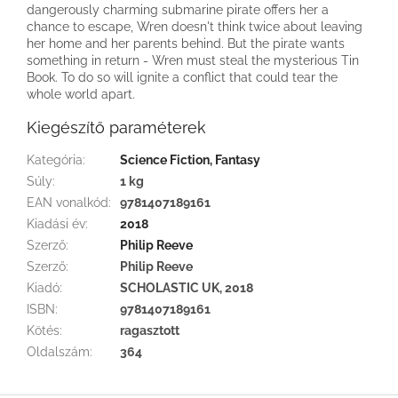
dangerously charming submarine pirate offers her a
chance to escape, Wren doesn't think twice about leaving
her home and her parents behind. But the pirate wants
something in return - Wren must steal the mysterious Tin
Book. To do so will ignite a conflict that could tear the
whole world apart.
Kiegészítő paraméterek
Kategória
:
Science Fiction, Fantasy
Súly
:
1 kg
EAN vonalkód
:
9781407189161
Kiadási év
:
2018
Szerző
:
Philip Reeve
Szerző
:
Philip Reeve
Kiadó
:
SCHOLASTIC UK, 2018
ISBN
:
9781407189161
Kötés
:
ragasztott
Oldalszám
:
364