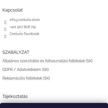
b
l
Kapcsolat
é
c
info
@
centurio.store
+421 907 808 715
Centurio Facebook
SZABÁLYZAT
Általános szerződési és felhasználási feltételek (SK)
GDPR / Adatvédelem (SK)
Reklamációs feltételek (SK)
Tájékoztatás
Teljesítési határidő és szállítási feltételek