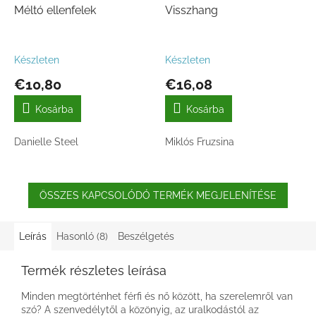
Méltó ellenfelek
Visszhang
Készleten
Készleten
€10,80
€16,08
Kosárba
Kosárba
Danielle Steel
Miklós Fruzsina
ÖSSZES KAPCSOLÓDÓ TERMÉK MEGJELENÍTÉSE
Leírás
Hasonló (8)
Beszélgetés
Termék részletes leírása
Minden megtörténhet férfi és nő között, ha szerelemről van
szó? A szenvedélytől a közönyig, az uralkodástól az