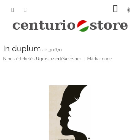
Ugrás
KOSÁ
a
fő
tartalomhoz
In duplum
22-311670
A
Nincs értékelés
Ugrás az értékeléshez
Márka:
none
termék
átlagos
értékelése
5-
ből
0,0
csillag.