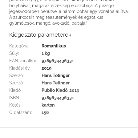
bolyhaival, maga az érzékiség előszobája. A pezsgő
jegesvödörben behűtve, a három pohár egy vonalba állítva.
A zsúrkocsin még teasütemények és egzotikus
gyümölcsök, mangó, avokádó, papaja.”
Kiegészítő paraméterek
Kategória
:
Romantikus
Súly
:
1 kg
EAN vonalkód
:
9789634436331
Kiadási év
:
2019
Szerző
:
Hans Tetinger
Szerző
:
Hans Tetinger
Kiadó
:
Publio Kiadó, 2019
ISBN
:
9789634436331
Kötés
:
karton
Oldalszám
:
156
L
á