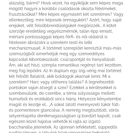
alázatig, bármi? Hová vezet, ha egyikőjük sem képes maga
mögött hagyni a korábbi csalódások okozta félelmeket,
frusztrációkat? Mire képes egymásért két szerelmes? Vagy
ellenkezőleg: mire képesek önmagukért? Azért, hogy saját
erejüket, vélt felsőbbrendűségüket megőrizzék… A kötet
szerzője eredetileg vegyészmérnök, talán épp emiatt,
mértani pontossággal képes férfi- és női oldalról is
hitelesen ábrázolni a szerelem testi és lelki
mechanizmusait. A történet szereplőin keresztül más-más
szemszögből ismerhetjük meg egy szenvedélyes
kapcsolat kibontakozását, csúcspontját és hanyatlását.
Ám, aki azt hiszi, szimpla romantikus regényt tart kezében,
meg fog lepődni. Az In duplum egy ízig-vérig mai történet
két felnőtt fiatalról, akik boldogok akarnak lenni. Mi a
szerelem? Harc vagy otthonra találás? A legnehezebb
pontokon vajon átsegít a szex? Ezekkel a kérdésekkel is
szembesülünk, de cserébe, a téma súlyossága mellett
humorból és erotikából sincs hiány. Helyezze kényelembe
magát és kezdje el… „A sokat látott mennyezeti tükör folt-
és pormentesre glancolva. A nemrég megtisztított, vörös
selyemtapéta derékmagasságban új bordűrt kapott, csak
egészen közel hajolva vehetők ki rajta az izgató
bacchanália jelenetek. Az újonnan lefektetett, süppedős
padlószőnyeg, a lábujjak közé simogatóan behatoló