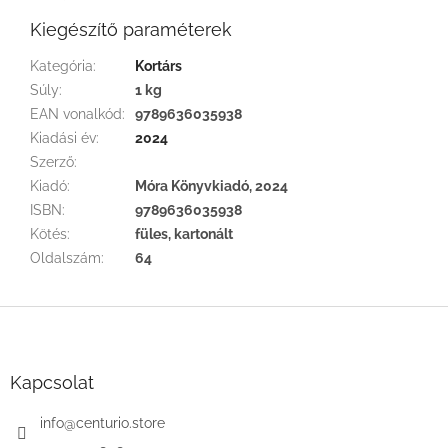
Kiegészítő paraméterek
Kategória
:
Kortárs
Súly
:
1 kg
EAN vonalkód
:
9789636035938
Kiadási év
:
2024
Szerző
:
Kiadó
:
Móra Könyvkiadó, 2024
ISBN
:
9789636035938
Kötés
:
füles, kartonált
Oldalszám
:
64
L
á
b
l
Kapcsolat
é
c
info
@
centurio.store