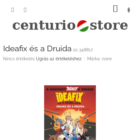
Ugrás
KOSÁ
a
fő
tartalomhoz
Ideafix és a Druida
22-348817
A
Nincs értékelés
Ugrás az értékeléshez
Márka:
none
termék
átlagos
értékelése
5-
ből
0,0
csillag.