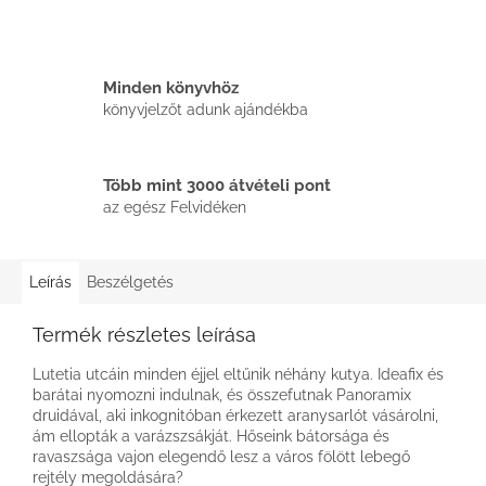
Minden könyvhöz
könyvjelzőt adunk ajándékba
Több mint 3000 átvételi pont
az egész Felvidéken
Leírás
Beszélgetés
Termék részletes leírása
Lutetia utcáin minden éjjel eltűnik néhány kutya. Ideafix és
barátai nyomozni indulnak, és összefutnak Panoramix
druidával, aki inkognitóban érkezett aranysarlót vásárolni,
ám ellopták a varázszsákját. Hőseink bátorsága és
ravaszsága vajon elegendő lesz a város fölött lebegő
rejtély megoldására?