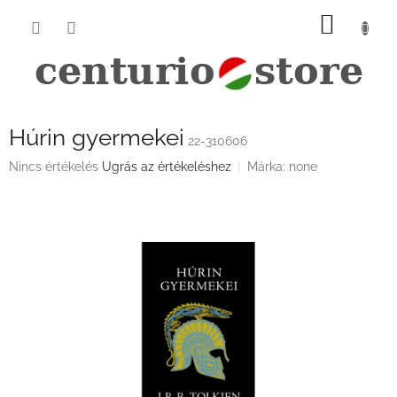
Ugrás
KOSÁ
a
fő
tartalomhoz
Húrin gyermekei
22-310606
A
Nincs értékelés
Ugrás az értékeléshez
Márka:
none
termék
átlagos
értékelése
5-
ből
0,0
csillag.