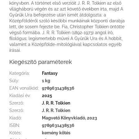
könyvben. A történet első verzióit J. R. R. Tolkien az első
világháború végén és az azt követő években írta, majd A
Gyűrűk Ura befejezése után ismét átdolgozta: a
Középföldéről szóló későbbi munkáinak központi darabja
lett, de sosem fejezte be. Fia, Christopher Tolkien öntötte
végső formába. J. R. R. Tolkien (1892-1973) angol író,
filológus; legismertebb művei A Gyűrűk Ura és A hobbit,
valamint a Középfölde-mitológiával kapcsolatos egyéb
írásai.
Kiegészítő paraméterek
Kategória
:
Fantasy
Súly
:
1 kg
EAN vonalkód
:
9789631438536
Kiadási év
:
2025
Szerző
:
J. R. R. Tolkien
Szerző
:
J. R. R. Tolkien
Kiadó
:
Magvető Könyvkiadó, 2023
ISBN
:
9789631438536
Kötés
:
kemény kötés