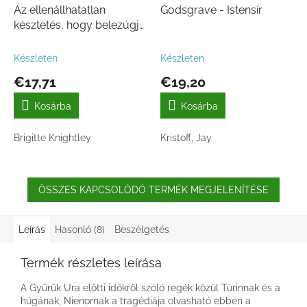
Az ellenállhatatlan
Godsgrave - Istensír
késztetés, hogy belezúgj
az ellenségedbe
Készleten
Készleten
€17,71
€19,20
Kosárba
Kosárba
Brigitte Knightley
Kristoff, Jay
ÖSSZES KAPCSOLÓDÓ TERMÉK MEGJELENÍTÉSE
Leírás
Hasonló (8)
Beszélgetés
Termék részletes leírása
A Gyűrűk Ura előtti időkről szóló regék közül Túrinnak és a
húgának, Nienornak a tragédiája olvasható ebben a