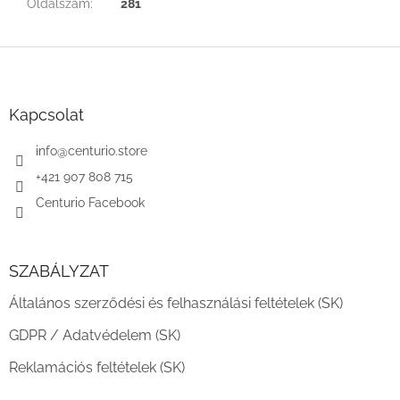
Oldalszám
:
281
L
á
b
l
Kapcsolat
é
c
info
@
centurio.store
+421 907 808 715
Centurio Facebook
SZABÁLYZAT
Általános szerződési és felhasználási feltételek (SK)
GDPR / Adatvédelem (SK)
Reklamációs feltételek (SK)