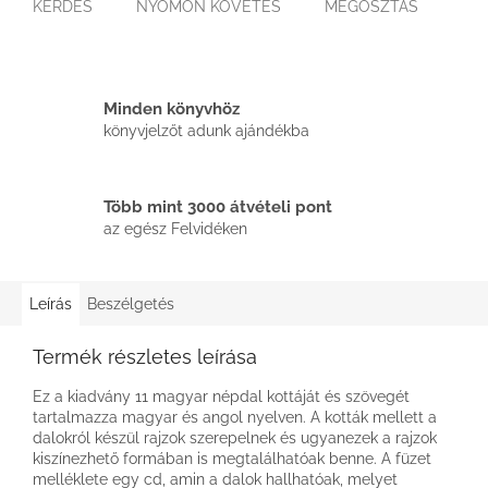
KÉRDÉS
NYOMON KÖVETÉS
MEGOSZTÁS
Minden könyvhöz
könyvjelzőt adunk ajándékba
Több mint 3000 átvételi pont
az egész Felvidéken
Leírás
Beszélgetés
Termék részletes leírása
Ez a kiadvány 11 magyar népdal kottáját és szövegét
tartalmazza magyar és angol nyelven. A kották mellett a
dalokról készül rajzok szerepelnek és ugyanezek a rajzok
kiszínezhető formában is megtalálhatóak benne. A füzet
melléklete egy cd, amin a dalok hallhatóak, melyet