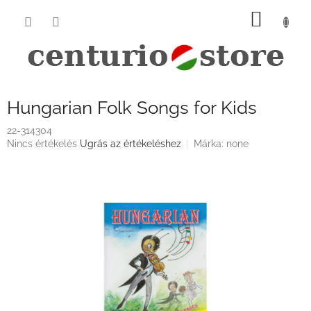
Ugrás
KOSÁ
a
fő
tartalomhoz
Hungarian Folk Songs for Kids
22-314304
A
Nincs értékelés
Ugrás az értékeléshez
Márka:
none
termék
átlagos
értékelése
5-
ből
0,0
csillag.