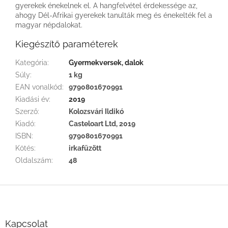
gyerekek énekelnek el. A hangfelvétel érdekessége az,
ahogy Dél-Afrikai gyerekek tanulták meg és énekelték fel a
magyar népdalokat.
Kiegészítő paraméterek
Kategória
:
Gyermekversek, dalok
Súly
:
1 kg
EAN vonalkód
:
9790801670991
Kiadási év
:
2019
Szerző
:
Kolozsvári Ildikó
Kiadó
:
Casteloart Ltd, 2019
ISBN
:
9790801670991
Kötés
:
irkafűzött
Oldalszám
:
48
L
á
b
l
Kapcsolat