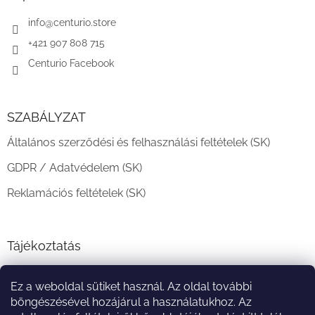
é
c
info
@
centurio.store
+421 907 808 715
Centurio Facebook
SZABÁLYZAT
Általános szerződési és felhasználási feltételek (SK)
GDPR / Adatvédelem (SK)
Reklamációs feltételek (SK)
Tájékoztatás
Teljesítési határidő és szállítási feltételek
Ez a weboldal sütiket használ. Az oldal további
A vásárlás menete
böngészésével hozájárul a használatukhoz. Az