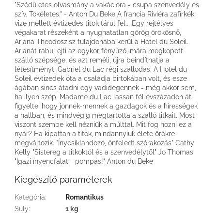
"Szédületes olvasmány a vakációra - csupa szenvedély és
szív. Tökéletes." - Anton Du Beke A francia Riviéra zafírkék
vize mellett évtizedes titok tárul fel... Egy rejtélyes
végakarat részeként a nyughatatlan görög örökösnő,
Ariana Theodoszisz tulajdonába kerül a Hotel du Soleil.
Arianát rabul ejti az egykor fényűző, mára megkopott
szálló szépsége, és azt reméli, újra beindíthatja a
létesítményt. Gabriel du Lac régi szállodás. A Hotel du
Soleil évtizedek óta a családja birtokában volt, és esze
ágában sincs átadni egy vadidegennek - még akkor sem,
ha ilyen szép. Madame du Lac lassan fél évszázadon át
figyelte, hogy jönnek-mennek a gazdagok és a hírességek
a hallban, és mindvégig megtartotta a szálló titkait. Most
viszont szembe kell nézniük a múlttal. Mit fog hozni ez a
nyár? Ha kipattan a titok, mindannyiuk élete örökre
megváltozik. "Ínycsiklandozó, önfeledt szórakozás" Cathy
Kelly "Sistereg a titkoktól és a szenvedélytől" Jo Thomas
"Igazi ínyencfalat - pompás!" Anton du Beke
Kiegészítő paraméterek
Kategória
:
Romantikus
Súly
:
1 kg