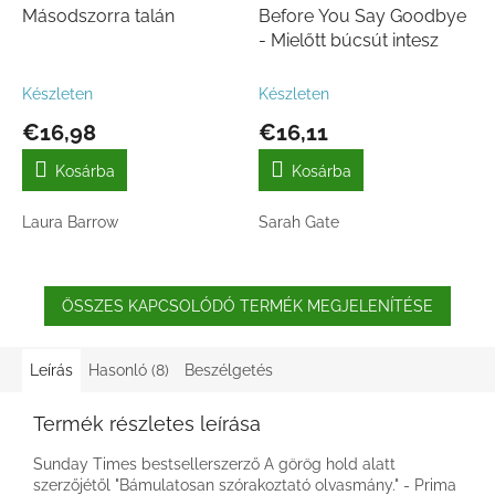
Másodszorra talán
Before You Say Goodbye
- Mielőtt búcsút intesz
Készleten
Készleten
€16,98
€16,11
Kosárba
Kosárba
Laura Barrow
Sarah Gate
ÖSSZES KAPCSOLÓDÓ TERMÉK MEGJELENÍTÉSE
Leírás
Hasonló (8)
Beszélgetés
Termék részletes leírása
Sunday Times bestsellerszerző A görög hold alatt
szerzőjétől "Bámulatosan szórakoztató olvasmány." - Prima