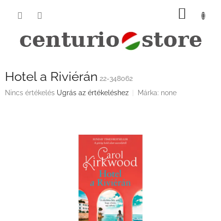
Ugrás
KOSÁ
a
fő
tartalomhoz
Hotel a Riviérán
22-348062
A
Nincs értékelés
Ugrás az értékeléshez
Márka:
none
termék
átlagos
értékelése
5-
ből
0,0
csillag.