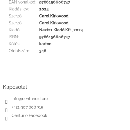
EAN vonalkód
:
9786156606747
Kiadási év
:
2024
Szerző
:
Carol Kirkwood
Szerző
:
Carol Kirkwood
Kiadó
:
Next21 Kiadó Kft., 2024
ISBN
:
9786156606747
Kötés
:
karton
Oldalszám
:
348
L
á
b
l
Kapcsolat
é
c
info
@
centurio.store
+421 907 808 715
Centurio Facebook