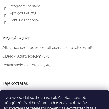
é
c
info
@
centurio.store
+421 907 808 715
Centurio Facebook
SZABÁLYZAT
Általános szerződési és felhasználási feltételek (SK)
GDPR / Adatvédelem (SK)
Reklamációs feltételek (SK)
Tájékoztatás
Teljesítési határidő és szállítási feltételek
Ez a weboldal sütiket használ. Az oldal további
A vásárlás menete
böngészésével hozájárul a használatukhoz. Az
adatkezelés feltételeiről bővebb tájékoztatást
itt
talál.