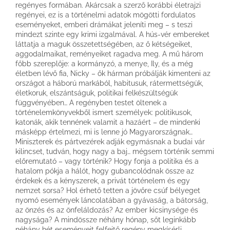
regényes formában. Akárcsak a szerző korábbi életrajzi
regényei, ez is a történelmi adatok mögötti fordulatos
eseményeket, emberi drámákat jeleníti meg – s teszi
mindezt szinte egy krimi izgalmával. A hús-vér embereket
láttatja a maguk összetettségében, az ő kétségeiket,
aggodalmaikat, reményeiket ragadva meg. A mű három
főbb szereplője: a kormányzó, a menye, Ily, és a még
életben lévő fia, Nicky – ők hárman próbálják kimenteni az
országot a háború markából, habitusuk, rátermettségük,
életkoruk, elszántságuk, politikai felkészültségük
függvényében… A regényben testet öltenek a
történelemkönyvekből ismert személyek: politikusok,
katonák, akik tennének valamit a hazáért – de mindenki
másképp értelmezi, mi is lenne jó Magyarországnak…
Miniszterek és pártvezérek adják egymásnak a budai vár
kilincset, tudván, hogy nagy a baj… mégsem történik semmi
előremutató – vagy történik? Hogy fonja a politika és a
hatalom pókja a hálót, hogy gubancolódnak össze az
érdekek és a kényszerek, a privát történelem és egy
nemzet sorsa? Hol érhető tetten a jövőre csúf bélyeget
nyomó események láncolatában a gyávaság, a bátorság,
az önzés és az önfeláldozás? Az ember kicsinysége és
nagysága? A mindössze néhány hónap, sőt leginkább
néhány hét eseményeit felfejtő regény megkísérli