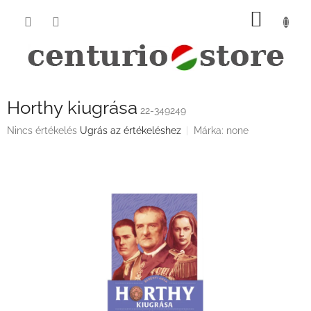
Ugrás
KOSÁ
a
fő
tartalomhoz
Horthy kiugrása
22-349249
A
Nincs értékelés
Ugrás az értékeléshez
Márka:
none
termék
átlagos
értékelése
5-
ből
0,0
csillag.