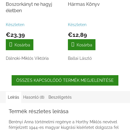
Boszorkányt ne hagyj
Hármas Könyv
életben
Készleten
Készleten
€23,39
€12,89
Kosárba
Kosárba
Dálnoki-Miklós Viktória
Ballai László
ÖSSZES KAPCSOLÓDÓ TERMÉK MEGJELENÍTÉSE
Leírás
Hasonló (8)
Beszélgetés
Termék részletes leírása
Berényi Anna történelmi regénye a Horthy Miklós nevével
fémjelzett 1944-es magyar kiugrási kísérletet dolgozza fel