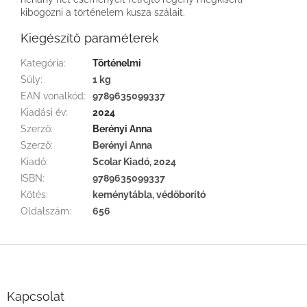
kibogozni a történelem kusza szálait.
Kiegészítő paraméterek
Kategória
:
Történelmi
Súly
:
1 kg
EAN vonalkód
:
9789635099337
Kiadási év
:
2024
Szerző
:
Berényi Anna
Szerző
:
Berényi Anna
Kiadó
:
Scolar Kiadó, 2024
ISBN
:
9789635099337
Kötés
:
keménytábla, védőborító
Oldalszám
:
656
L
á
b
l
Kapcsolat