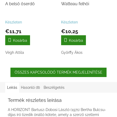
A belső őserdő
Watteau felhői
Készleten
Készleten
€11,71
€10,25
Kosárba
Kosárba
Végh Attila
Győrffy Ákos
ÖSSZES KAPCSOLÓDÓ TERMÉK MEGJELENÍTÉSE
Leírás
Hasonló (8)
Beszélgetés
Termék részletes leírása
A HORIZONT Bartusz-Dobosi László (1971) Bertha Bulcsu-
díjas író tizedik önálló kötete, amely a szerző szellemi