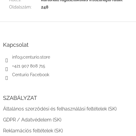
Oldalszám
:
248
L
á
b
l
Kapcsolat
é
c
info
@
centurio.store
+421 907 808 715
Centurio Facebook
SZABÁLYZAT
Általános szerződési és felhasználási feltételek (SK)
GDPR / Adatvédelem (SK)
Reklamációs feltételek (SK)