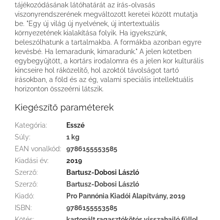
tájékozódásának látóhatárát az írás-olvasás
viszonyrendszerének megváltozott keretei között mutatja
be. "Egy új világ új nyelvének, új intertextuális
környezetének kialakítása folyik. Ha igyekszünk,
beleszólhatunk a tartalmakba. A formákba azonban egyre
kevésbé. Ha lemaradunk, kimaradunk." A jelen kötetben
egybegyűjtött, a kortárs irodalomra és a jelen kor kulturális
kincseire hol ráközelítő, hol azoktól távolságot tartó
írásokban, a föld és az ég, valami speciális intellektuális
horizonton összeérni látszik.
Kiegészítő paraméterek
Kategória
:
Esszé
Súly
:
1 kg
EAN vonalkód
:
9786155553585
Kiadási év
:
2019
Szerző
:
Bartusz-Dobosi László
Szerző
:
Bartusz-Dobosi László
Kiadó
:
Pro Pannónia Kiadói Alapítvány, 2019
ISBN
:
9786155553585
Kötés
:
kartonált ragasztókötés visszahajló füllel