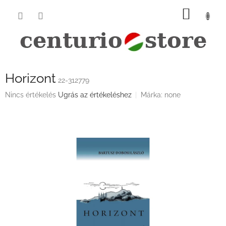
Ugrás
KOSÁ
a
fő
tartalomhoz
Horizont
22-312779
A
Nincs értékelés
Ugrás az értékeléshez
Márka:
none
termék
átlagos
értékelése
5-
ből
0,0
csillag.