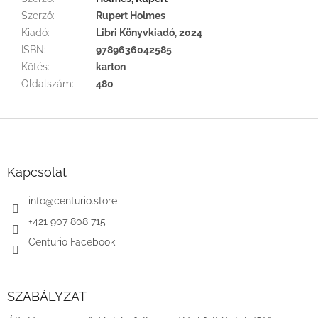
Szerző
:
Rupert Holmes
Kiadó
:
Libri Könyvkiadó, 2024
ISBN
:
9789636042585
Kötés
:
karton
Oldalszám
:
480
L
á
b
l
Kapcsolat
é
c
info
@
centurio.store
+421 907 808 715
Centurio Facebook
SZABÁLYZAT