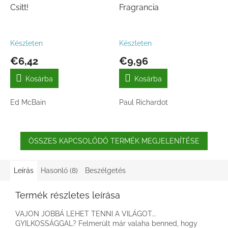
Csitt!
Fragrancia
Készleten
Készleten
€6,42
€9,96
Kosárba
Kosárba
Ed McBain
Paul Richardot
ÖSSZES KAPCSOLÓDÓ TERMÉK MEGJELENÍTÉSE
Leírás
Hasonló (8)
Beszélgetés
Termék részletes leírása
VAJON JOBBÁ LEHET TENNI A VILÁGOT...
GYILKOSSÁGGAL? Felmerült már valaha benned, hogy