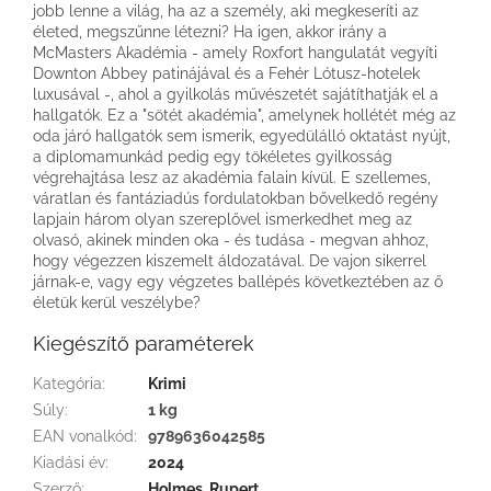
jobb lenne a világ, ha az a személy, aki megkeseríti az
életed, megszűnne létezni? Ha igen, akkor irány a
McMasters Akadémia - amely Roxfort hangulatát vegyíti
Downton Abbey patinájával és a Fehér Lótusz-hotelek
luxusával -, ahol a gyilkolás művészetét sajátíthatják el a
hallgatók. Ez a "sötét akadémia", amelynek hollétét még az
oda járó hallgatók sem ismerik, egyedülálló oktatást nyújt,
a diplomamunkád pedig egy tökéletes gyilkosság
végrehajtása lesz az akadémia falain kívül. E szellemes,
váratlan és fantáziadús fordulatokban bővelkedő regény
lapjain három olyan szereplővel ismerkedhet meg az
olvasó, akinek minden oka - és tudása - megvan ahhoz,
hogy végezzen kiszemelt áldozatával. De vajon sikerrel
járnak-e, vagy egy végzetes ballépés következtében az ő
életük kerül veszélybe?
Kiegészítő paraméterek
Kategória
:
Krimi
Súly
:
1 kg
EAN vonalkód
:
9789636042585
Kiadási év
:
2024
Szerző
:
Holmes, Rupert