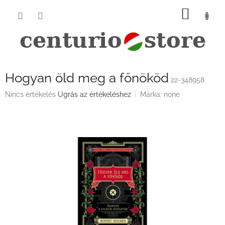
Ugrás
KOSÁ
a
fő
tartalomhoz
Hogyan öld meg a főnököd
22-348958
A
Nincs értékelés
Ugrás az értékeléshez
Márka:
none
termék
átlagos
értékelése
5-
ből
0,0
csillag.