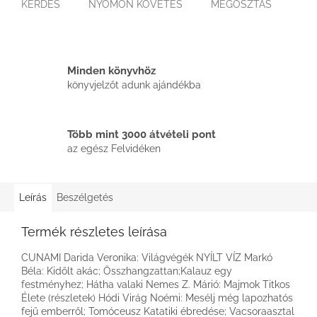
KÉRDÉS
NYOMON KÖVETÉS
MEGOSZTÁS
Minden könyvhöz
könyvjelzőt adunk ajándékba
Több mint 3000 átvételi pont
az egész Felvidéken
Leírás
Beszélgetés
Termék részletes leírása
CUNAMI Darida Veronika: Világvégék NYÍLT VÍZ Markó
Béla: Kidőlt akác; Összhangzattan;Kalauz egy
festményhez; Hátha valaki Nemes Z. Márió: Majmok Titkos
Élete (részletek) Hódi Virág Noémi: Mesélj még lapozhatós
fejű emberről; Tomóceusz Katatiki ébredése; Vacsoraasztal