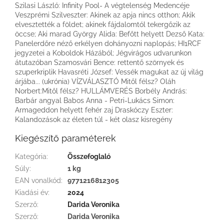
Szilasi László: Infinity Pool- A végtelenség Medencéje
Veszprémi Szilveszter: Akinek az apja nincs otthon; Akik
elvesztették a földet; akinek fájdalomtól tekergőzik az
öccse; Aki marad György Alida: Befőtt helyett Dezső Kata:
Panelerdőre néző erkélyen dohányozni naplopás; HI1RCF
jegyzetei a Koboldok Házából; Jégvirágos udvarunkon
átutazóban Szamosvári Bence: rettentő szörnyek és
szuperkriplik Havasréti József: Vessék magukat az új világ
árjába... (ukrónia) VÍZVÁLASZTÓ Mitől félsz? Oláh
Norbert:Mitől félsz? HULLÁMVERÉS Borbély András:
Barbár angyal Babos Anna - Petri-Lukács Simon:
Armageddon helyett fehér zaj Draskóczy Eszter:
Kalandozások az életen túl - két olasz kisregény
Kiegészítő paraméterek
Kategória
:
Összefoglaló
Súly
:
1 kg
EAN vonalkód
:
9771216812305
Kiadási év
:
2024
Szerző
:
Darida Veronika
Szerző
:
Darida Veronika