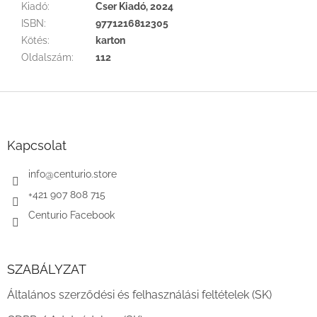
Kiadó
:
Cser Kiadó, 2024
ISBN
:
9771216812305
Kötés
:
karton
Oldalszám
:
112
L
á
b
l
Kapcsolat
é
c
info
@
centurio.store
+421 907 808 715
Centurio Facebook
SZABÁLYZAT
Általános szerződési és felhasználási feltételek (SK)