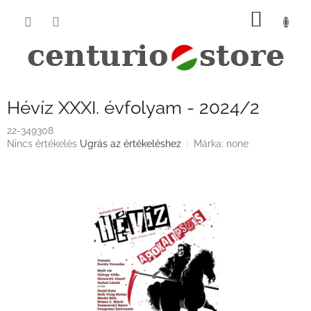
Ugrás
KOSÁ
a
fő
tartalomhoz
Hévíz XXXI. évfolyam - 2024/2
22-349308
A
Nincs értékelés
Ugrás az értékeléshez
Márka:
none
termék
átlagos
értékelése
5-
ből
0,0
csillag.