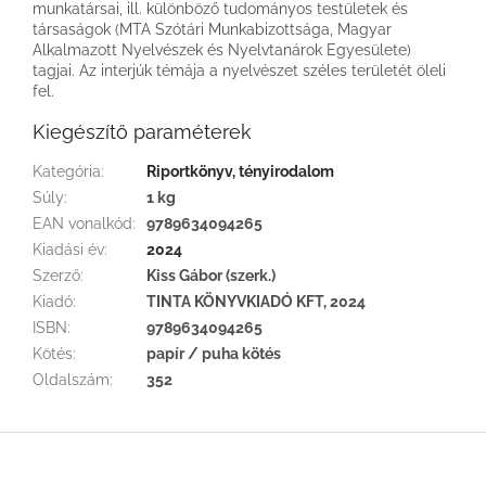
munkatársai, ill. különböző tudományos testületek és
társaságok (MTA Szótári Munkabizottsága, Magyar
Alkalmazott Nyelvészek és Nyelvtanárok Egyesülete)
tagjai. Az interjúk témája a nyelvészet széles területét öleli
fel.
Kiegészítő paraméterek
Kategória
:
Riportkönyv, tényirodalom
Súly
:
1 kg
EAN vonalkód
:
9789634094265
Kiadási év
:
2024
Szerző
:
Kiss Gábor (szerk.)
Kiadó
:
TINTA KÖNYVKIADÓ KFT, 2024
ISBN
:
9789634094265
Kötés
:
papír / puha kötés
Oldalszám
:
352
L
á