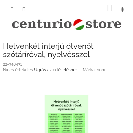
Ugrás
KOSÁ
a
fő
tartalomhoz
Hetvenkét interjú ötvenöt
szótáríróval, nyelvésszel
22-348471
A
Nincs értékelés
Ugrás az értékeléshez
Márka:
none
termék
átlagos
értékelése
5-
ből
0,0
csillag.