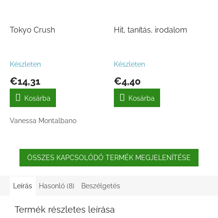
Tokyo Crush
Hit, tanítás, irodalom
Készleten
Készleten
€14,31
€4,40
Kosárba
Kosárba
Vanessa Montalbano
ÖSSZES KAPCSOLÓDÓ TERMÉK MEGJELENÍTÉSE
Leírás
Hasonló (8)
Beszélgetés
Termék részletes leírása