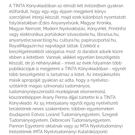
A TINTA Könyvkiadóban az elmúlt két évtizedben gyakran
előfordult, hogy egy-egy éppen megjelent könyv
szerzőjével interjú készült, majd ezek különböző nyomtatott
folyóiratokban (Édes Anyanyelvünk, Magyar Krónika,
Magyar Nemzet, Modern Nyelvoktatás, KönyvHét, PrintInfo)
vagy elektronikus portálokon (olvassbele.hu, librarius.hu,
anyanyelvcsavar.blog.hu, cultura.hu, papiruszportal.hu,
RoyalMagazin.hu) napvilágot láttak. Ezekből a
beszélgetésekből válogatva most 72 darabot adunk közre
ebben a kötetben. Vannak, akikkel egyetlen beszélgetés
készült, de jó néhányukkal - mivel az évek folyamán több
publikációjuk is megjelent a TINTA Könyvkiadóban - egynél
több beszélgetést is tartalmaz a kötet. Az interjúkészítés
másik apropóját gyakran az adta, hogy a nyelvész-
szótárírót magas színvonalú tudományos,
tudománynépszerűsítő munkájának elismeréséül,
köszönetképpen Arany Penna díjjal tüntette ki a TINTA
Könyvkiadó. Az 55 interjúalany egytől egyig nyelvészeti
területének neves szakembere, többen egyetemeken
(budapesti Eötvös Loránd Tudományegyetem, Szegedi
Tudományegyetem, Debreceni Tudományegyetem,
Pannon Egyetem) oktatnak vagy az MTA Nyelvtudományi
Intézetének (MTA Nyelvtudományi Kutatóközpont)