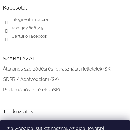
b
l
Kapcsolat
é
c
info
@
centurio.store
+421 907 808 715
Centurio Facebook
SZABÁLYZAT
Általános szerződési és felhasználási feltételek (SK)
GDPR / Adatvédelem (SK)
Reklamációs feltételek (SK)
Tájékoztatás
Teljesítési határidő és szállítási feltételek
Ez a weboldal sütiket használ. Az oldal további