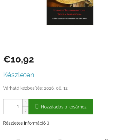
€10,92
Egységár:
Készleten
Várható kézbesítés:
2026. 08. 12.
Hozzáadás a kosárhoz
Részletes információ