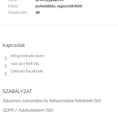
Kötés
:
puhatáblás, ragasztókötött
Oldalszám
:
88
L
á
b
l
Kapcsolat
é
c
info
@
centurio.store
+421 907 808 715
Centurio Facebook
SZABÁLYZAT
Általános szerződési és felhasználási feltételek (SK)
GDPR / Adatvédelem (SK)