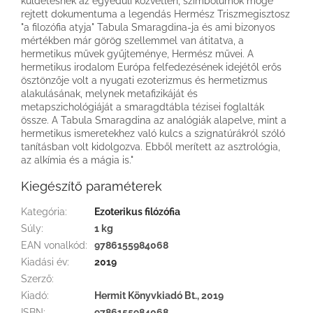
küldetésnek az egyedüli közvetlen, szimbólumok mögé
rejtett dokumentuma a legendás Hermész Triszmegisztosz
"a filozófia atyja" Tabula Smaragdina-ja és ami bizonyos
mértékben már görög szellemmel van átitatva, a
hermetikus művek gyűjteménye, Hermész művei. A
hermetikus irodalom Európa felfedezésének idejétől erős
ösztönzője volt a nyugati ezoterizmus és hermetizmus
alakulásának, melynek metafizikáját és
metapszichológiáját a smaragdtábla tézisei foglalták
össze. A Tabula Smaragdina az analógiák alapelve, mint a
hermetikus ismeretekhez való kulcs a szignatúrákról szóló
tanításban volt kidolgozva. Ebből merített az asztrológia,
az alkímia és a mágia is."
Kiegészítő paraméterek
Kategória
:
Ezoterikus filózófia
Súly
:
1 kg
EAN vonalkód
:
9786155984068
Kiadási év
:
2019
Szerző
:
Kiadó
:
Hermit Könyvkiadó Bt., 2019
ISBN
:
9786155984068