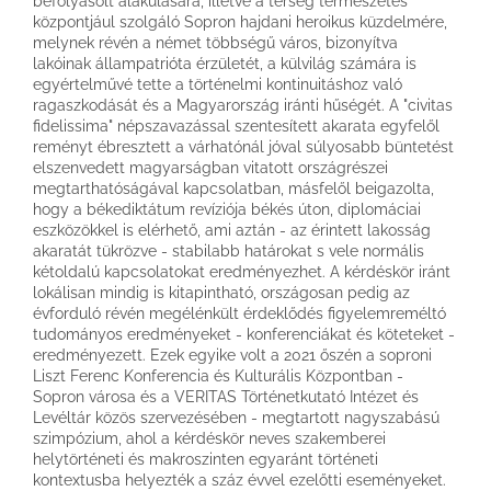
befolyásolt alakulására, illetve a térség természetes
központjául szolgáló Sopron hajdani heroikus küzdelmére,
melynek révén a német többségű város, bizonyítva
lakóinak állampatrióta érzületét, a külvilág számára is
egyértelművé tette a történelmi kontinuitáshoz való
ragaszkodását és a Magyarország iránti hűségét. A "civitas
fidelissima" népszavazással szentesített akarata egyfelől
reményt ébresztett a várhatónál jóval súlyosabb büntetést
elszenvedett magyarságban vitatott országrészei
megtarthatóságával kapcsolatban, másfelől beigazolta,
hogy a békediktátum revíziója békés úton, diplomáciai
eszközökkel is elérhető, ami aztán - az érintett lakosság
akaratát tükrözve - stabilabb határokat s vele normális
kétoldalú kapcsolatokat eredményezhet. A kérdéskör iránt
lokálisan mindig is kitapintható, országosan pedig az
évforduló révén megélénkült érdeklődés figyelemreméltó
tudományos eredményeket - konferenciákat és köteteket -
eredményezett. Ezek egyike volt a 2021 őszén a soproni
Liszt Ferenc Konferencia és Kulturális Központban -
Sopron városa és a VERITAS Történetkutató Intézet és
Levéltár közös szervezésében - megtartott nagyszabású
szimpózium, ahol a kérdéskör neves szakemberei
helytörténeti és makroszinten egyaránt történeti
kontextusba helyezték a száz évvel ezelőtti eseményeket.