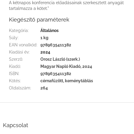
A kétnapos konferencia előadásainak szerkesztett anyagát
tartalmazza a kötet."
Kiegészítő paraméterek
Kategória
:
Általános
Súly
:
1 kg
EAN vonalkód
:
9789635411382
Kiadási év
:
2024
Szerző
:
Orosz László (szerk.)
Kiadó
:
Magyar Napló Kiadó, 2024
ISBN
:
9789635411382
Kötés
:
cérnafűzött, keménytáblás
Oldalszám
:
264
L
á
b
l
Kapcsolat
é