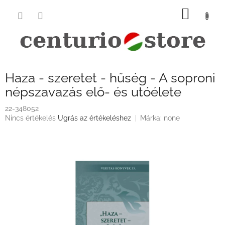
Ugrás
KOSÁ
a
fő
tartalomhoz
Haza - szeretet - hűség - A soproni
népszavazás elő- és utóélete
22-348052
A
Nincs értékelés
Ugrás az értékeléshez
Márka:
none
termék
átlagos
értékelése
5-
ből
0,0
csillag.