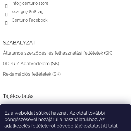
c
info
@
centurio.store
+421 907 808 715
Centurio Facebook
SZABÁLYZAT
Általános szerződési és felhasználási feltételek (SK)
GDPR / Adatvédelem (SK)
Reklamációs feltételek (SK)
Tájékoztatás
Teljesítési határidő és szállítási feltételek
Ez a weboldal sütiket használ. Az oldal további
A vásárlás menete
böngészésével hozájárul a használatukhoz. Az
adatkezelés feltételeiről bővebb tájékoztatást
itt
talál.