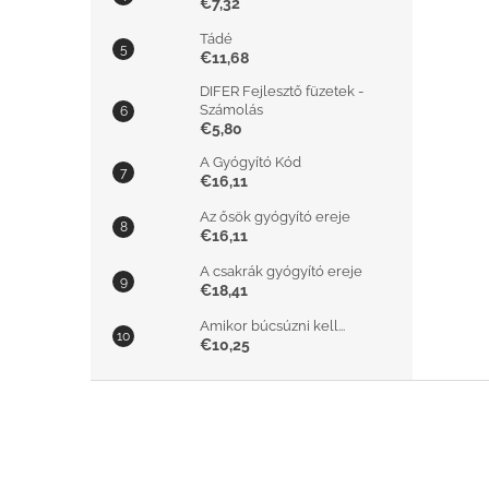
€7,32
Tádé
€11,68
DIFER Fejlesztő füzetek -
Számolás
€5,80
A Gyógyító Kód
€16,11
Az ősök gyógyító ereje
€16,11
A csakrák gyógyító ereje
€18,41
Amikor búcsúzni kell...
€10,25
L
á
b
l
é