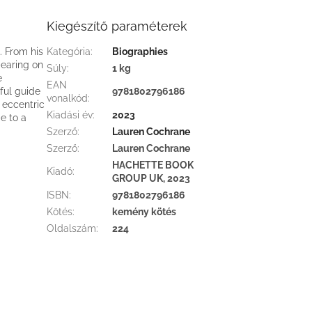
Kiegészítő paraméterek
. From his
Kategória
:
Biographies
pearing on
Súly
:
1 kg
e
EAN
ful guide
9781802796186
vonalkód
:
, eccentric
Kiadási év
:
2023
e to a
Szerző
:
Lauren Cochrane
Szerző
:
Lauren Cochrane
HACHETTE BOOK
Kiadó
:
GROUP UK, 2023
ISBN
:
9781802796186
Kötés
:
kemény kötés
Oldalszám
:
224