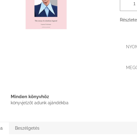
Részlete
NYO
MEG
Minden könyvhöz
könyvjelzőt adunk ajándékba
ás
Beszélgetés