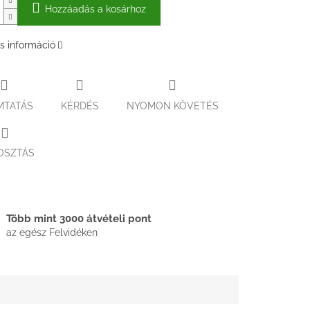
Hozzáadás a kosárhoz
s információ
MTATÁS
KÉRDÉS
NYOMON KÖVETÉS
OSZTÁS
Több mint 3000 átvételi pont
az egész Felvidéken