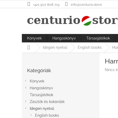
Ugrás
+421 907 808 715
info@centurio.store
a
fő
tartalomhoz
Könyvek
Hangoskönyv
Társasjátékok
Kezdőlap
Idegen nyelvű
English books
Hum
O
Harr
l
Kategóriák
d
A
Kategóriák
Nincs é
átugrása
a
termék
l
átlagos
Könyvek
s
értékel
Hangoskönyv
ó
5-
ből
Társasjátékok
p
0,0
a
Zászlók és kokárdák
csillag.
n
Idegen nyelvű
e
English books