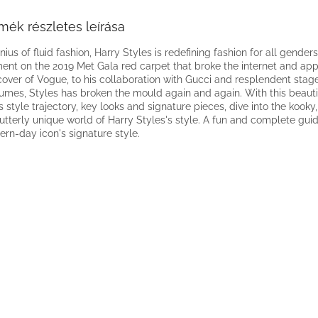
mék részletes leírása
nius of fluid fashion, Harry Styles is redefining fashion for all genders
nt on the 2019 Met Gala red carpet that broke the internet and ap
cover of Vogue, to his collaboration with Gucci and resplendent stag
umes, Styles has broken the mould again and again. With this beauti
is style trajectory, key looks and signature pieces, dive into the kooky
utterly unique world of Harry Styles's style. A fun and complete guid
rn-day icon's signature style.