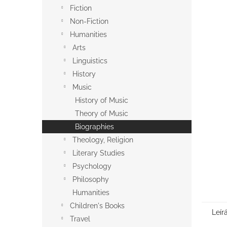
l
Fiction
Non-Fiction
Humanities
Arts
Linguistics
History
Music
History of Music
Theory of Music
Biographies
Theology, Religion
Literary Studies
Psychology
Philosophy
Humanities
Children's Books
Leír
Travel