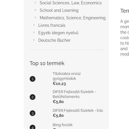
Social Sciences, Law, Economics
Ter
School and Learning
Mathematics, Science, Engineering
A ge
Livres francais
mome
the 
Egyéb idegen nyelvű
cost
Deutsche Bücher
to h
and 
mode
Top 10 termék
Titokzatos orosz
gyógymódok
€10,23
DIFER Fejlesztő füzetek -
Betűfelismerés
€5,80
DIFER Fejlesztő füzetek - Írás
€5,80
Bing focizik