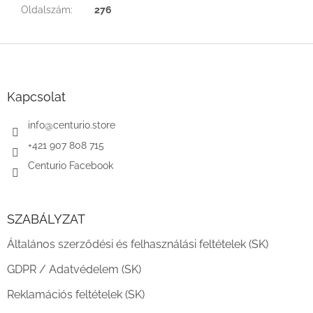
Oldalszám
:
276
L
á
b
l
Kapcsolat
é
c
info
@
centurio.store
+421 907 808 715
Centurio Facebook
SZABÁLYZAT
Általános szerződési és felhasználási feltételek (SK)
GDPR / Adatvédelem (SK)
Reklamációs feltételek (SK)