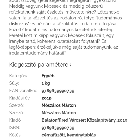
adott (szövegi) jelenségeket megragadni igyekszünk?
Meddig vagyunk képesek, és meddig célszerű
reflektálnunk saját észlelési műveleteinkre? Létezhet-e
valamifajta közvetítés az irodalomról folyó "tudományos
diskurzus" és például a közoktatás irodalomfelfogása
között? Irodalmi és tudományos közéletünk jelenlegi
keretei közt miképp vagyunk képesek fókuszált, egy
irányba tartó, koherens kutatásokat folytatni? És
legfőképpen: érzékeljük-e még saját tudományunk, az
irodalomtudomány határait?
Kiegészítő paraméterek
Kategória
:
Egyéb
Súly
:
1 kg
EAN vonalkód
:
9789639990739
Kiadási év
:
2019
Szerző
:
Mészáros Márton
Szerző
:
Mészáros Márton
Kiadó
:
Balatonfüred Városért Közalapítvány, 2019
ISBN
:
9789639990739
Kötés
:
cérnafűzött, keménytáblás