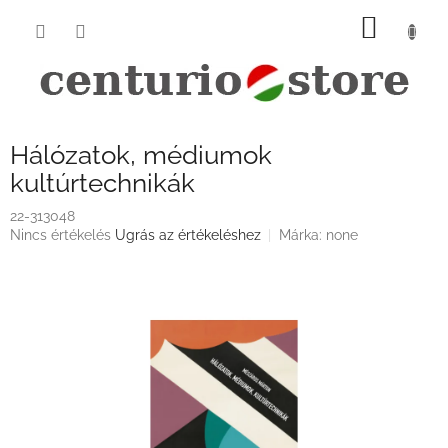
Ugrás
KOSÁ
a
fő
tartalomhoz
Hálózatok, médiumok
kultúrtechnikák
22-313048
A
Nincs értékelés
Ugrás az értékeléshez
Márka:
none
termék
átlagos
értékelése
5-
ből
0,0
csillag.