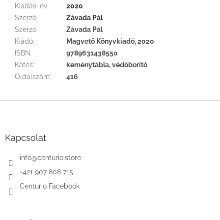
Kiadási év
:
2020
Szerző
:
Závada Pál
Szerző
:
Závada Pál
Kiadó
:
Magvető Könyvkiadó, 2020
ISBN
:
9789631438550
Kötés
:
keménytábla, védőborító
Oldalszám
:
416
L
á
b
l
Kapcsolat
é
c
info
@
centurio.store
+421 907 808 715
Centurio Facebook