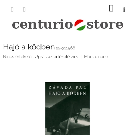
Ugrás
KOSÁ
a
fő
tartalomhoz
Hajó a ködben
22-311566
A
Nincs értékelés
Ugrás az értékeléshez
Márka:
none
termék
átlagos
értékelése
5-
ből
0,0
csillag.