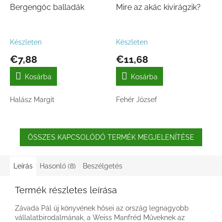
Bergengóc balladák
Mire az akác kivirágzik?
Készleten
Készleten
€7,88
€11,68
Kosárba
Kosárba
Halász Margit
Fehér József
ÖSSZES KAPCSOLÓDÓ TERMÉK MEGJELENÍTÉSE
Leírás
Hasonló (8)
Beszélgetés
Termék részletes leírása
Závada Pál új könyvének hősei az ország legnagyobb
vállalatbirodalmának, a Weiss Manfréd Műveknek az