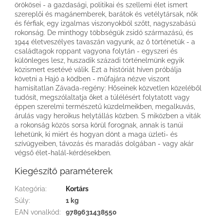
örökösei - a gazdasági, politikai és szellemi élet ismert
szereplői és magánemberek, barátok és vetélytársak, nők
és férfiak, egy izgalmas viszonyokból szőtt, nagyszabású
rokonság. De minthogy többségük zsidó származású, és
1944 életveszélyes tavaszán vagyunk, az ő történetük - a
családtagok roppant vagyona folytán - egyszeri és
különleges lesz, huszadik századi történelmünk egyik
közismert esetévé válik. Ezt a históriát híven próbálja
követni a Hajó a ködben - műfajára nézve viszont
hamisítatlan Závada-regény: Hőseinek közvetlen közeléből
tudósít, megszólaltatja őket a túlélésért folytatott vagy
éppen szerelmi természetű küzdelmeikben, megalkuvás,
árulás vagy heroikus helytállás közben. S miközben a viták
a rokonság közös sorsa körül forognak, annak is tanúi
lehetünk, ki miért és hogyan dönt a maga üzleti- és
szívügyeiben, távozás és maradás dolgában - vagy akár
végső élet-halál-kérdésekben.
Kiegészítő paraméterek
Kategória
:
Kortárs
Súly
:
1 kg
EAN vonalkód
:
9789631438550