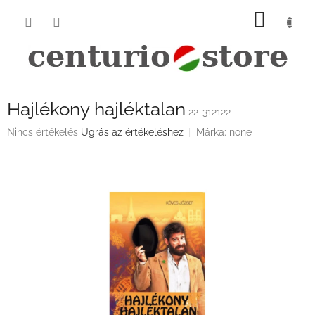
Ugrás
KOSÁ
a
fő
tartalomhoz
Hajlékony hajléktalan
22-312122
A
Nincs értékelés
Ugrás az értékeléshez
Márka:
none
termék
átlagos
értékelése
5-
ből
0,0
csillag.