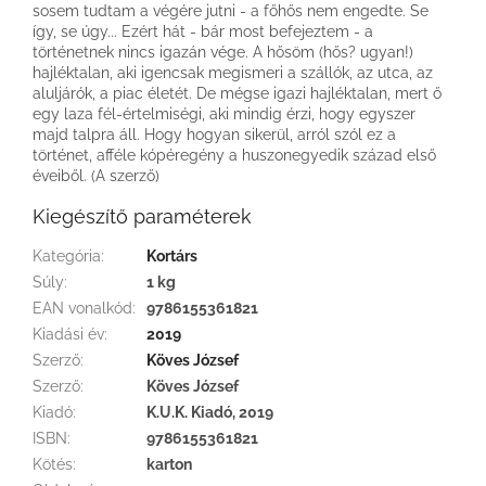
sosem tudtam a végére jutni - a főhős nem engedte. Se
így, se úgy... Ezért hát - bár most befejeztem - a
történetnek nincs igazán vége. A hősöm (hős? ugyan!)
hajléktalan, aki igencsak megismeri a szállók, az utca, az
aluljárók, a piac életét. De mégse igazi hajléktalan, mert ő
egy laza fél-értelmiségi, aki mindig érzi, hogy egyszer
majd talpra áll. Hogy hogyan sikerül, arról szól ez a
történet, afféle kópéregény a huszonegyedik század első
éveiből. (A szerző)
Kiegészítő paraméterek
Kategória
:
Kortárs
Súly
:
1 kg
EAN vonalkód
:
9786155361821
Kiadási év
:
2019
Szerző
:
Köves József
Szerző
:
Köves József
Kiadó
:
K.U.K. Kiadó, 2019
ISBN
:
9786155361821
Kötés
:
karton