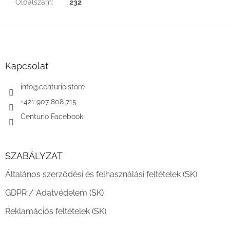
Oldalszám
:
232
L
á
b
l
Kapcsolat
é
c
info
@
centurio.store
+421 907 808 715
Centurio Facebook
SZABÁLYZAT
Általános szerződési és felhasználási feltételek (SK)
GDPR / Adatvédelem (SK)
Reklamációs feltételek (SK)