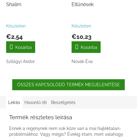
Shalim
Eltűnések
Készleten
Készleten
€2,54
€10,23
Kosárba
Kosárba
Szilágyi Andor
Novák Éva
ÖSSZES KAPCSOLÓDÓ TERMÉK MEGJELENÍTÉSE
Leírás
Hasonló (8)
Beszélgetés
Termék részletes leírása
Ennek a regénynek nem sok köze van a mai hajléktalan-
problémákhoz. Vagy mégis? Évekig írtam, mert valahogy