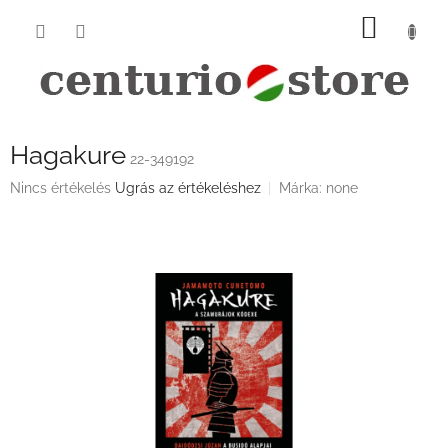
Ugrás
KOSÁ
a
fő
tartalomhoz
Hagakure
22-349192
A
Nincs értékelés
Ugrás az értékeléshez
Márka:
none
termék
átlagos
értékelése
5-
ből
0,0
csillag.