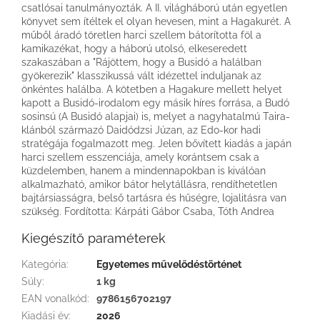
csatlósai tanulmányozták. A II. világháború után egyetlen
könyvet sem ítéltek el olyan hevesen, mint a Hagakurét. A
műből áradó töretlen harci szellem bátorította föl a
kamikazékat, hogy a háború utolsó, elkeseredett
szakaszában a "Rájöttem, hogy a Busidó a halálban
gyökerezik" klasszikussá vált idézettel induljanak az
önkéntes halálba. A kötetben a Hagakure mellett helyet
kapott a Busidó-irodalom egy másik híres forrása, a Budó
sosinsú (A Busidó alapjai) is, melyet a nagyhatalmú Taira-
klánból származó Daidódzsi Júzan, az Edo-kor hadi
stratégája fogalmazott meg. Jelen bővített kiadás a japán
harci szellem esszenciája, amely korántsem csak a
küzdelemben, hanem a mindennapokban is kiválóan
alkalmazható, amikor bátor helytállásra, rendíthetetlen
bajtársiasságra, belső tartásra és hűségre, lojalitásra van
szükség. Fordította: Kárpáti Gábor Csaba, Tóth Andrea
Kiegészítő paraméterek
Kategória
:
Egyetemes művelődéstörténet
Súly
:
1 kg
EAN vonalkód
:
9786156702197
Kiadási év
:
2026