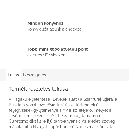
Minden könyvhöz
könyvjelzőt adunk ajándékba
Több mint 3000 átvételi pont
az egész Felvidéken
Leírás
Beszélgetés
Termék részletes leírása
A Hagakure (jelentése: 'Levelek alatt') a Szamuráj útjára, a
Busidóra vonatkozó rövid tanítások, történetek és
feljegyzések gyűjteménye a XVIII. sz. elejéről, melyet a
később zen szerzetessé lett szamuráj, Jamamoto
Cunetomo diktált le ifjú tanítványának. Az eredeti szöveg
másolatait a Nyugat-Japánban élő Nabesima-klán fiatal