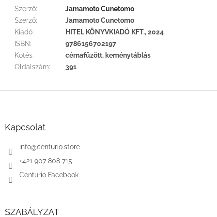
Szerző
:
Jamamoto Cunetomo
Szerző
:
Jamamoto Cunetomo
Kiadó
:
HITEL KÖNYVKIADÓ KFT., 2024
ISBN
:
9786156702197
Kötés
:
cérnafűzött, keménytáblás
Oldalszám
:
391
L
á
b
l
Kapcsolat
é
c
info
@
centurio.store
+421 907 808 715
Centurio Facebook
SZABÁLYZAT