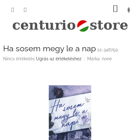
Ugrás
KOSÁ
a
fő
tartalomhoz
Ha sosem megy le a nap
22-348759
A
Nincs értékelés
Ugrás az értékeléshez
Márka:
none
termék
átlagos
értékelése
5-
ből
0,0
csillag.