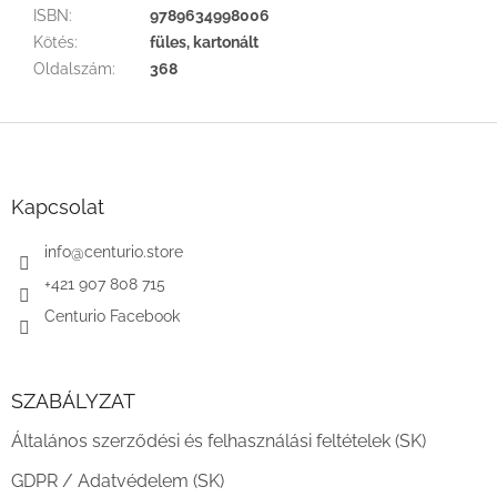
ISBN
:
9789634998006
Kötés
:
füles, kartonált
Oldalszám
:
368
L
á
b
l
Kapcsolat
é
c
info
@
centurio.store
+421 907 808 715
Centurio Facebook
SZABÁLYZAT
Általános szerződési és felhasználási feltételek (SK)
GDPR / Adatvédelem (SK)