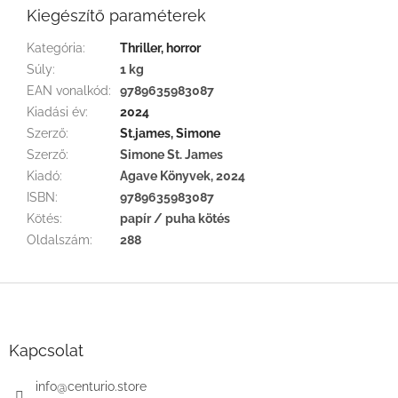
Kiegészítő paraméterek
Kategória
:
Thriller, horror
Súly
:
1 kg
EAN vonalkód
:
9789635983087
Kiadási év
:
2024
Szerző
:
St.james, Simone
Szerző
:
Simone St. James
Kiadó
:
Agave Könyvek, 2024
ISBN
:
9789635983087
Kötés
:
papír / puha kötés
Oldalszám
:
288
L
á
b
l
Kapcsolat
é
c
info
@
centurio.store