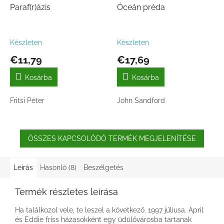
Paraf(r)ázis
Óceán préda
Készleten
Készleten
€11,79
€17,69
Kosárba
Kosárba
Fritsi Péter
John Sandford
ÖSSZES KAPCSOLÓDÓ TERMÉK MEGJELENÍTÉSE
Leírás
Hasonló (8)
Beszélgetés
Termék részletes leírása
Ha találkozol vele, te leszel a következő. 1997 júliusa. April
és Eddie friss házasokként egy üdülővárosba tartanak