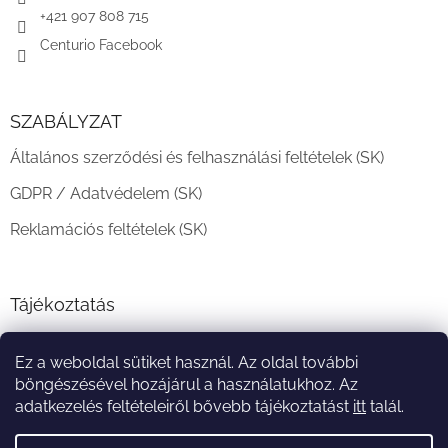
+421 907 808 715
Centurio Facebook
SZABÁLYZAT
Általános szerződési és felhasználási feltételek (SK)
GDPR / Adatvédelem (SK)
Reklamációs feltételek (SK)
Tájékoztatás
Teljesítési határidő és szállítási feltételek
Ez a weboldal sütiket használ. Az oldal további
A vásárlás menete
böngészésével hozájárul a használatukhoz. Az
adatkezelés feltételeiről bővebb tájékoztatást
itt
talál.