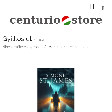
Ugrás
KOSÁ
a
fő
tartalomhoz
Gyilkos út
22-349351
A
Nincs értékelés
Ugrás az értékeléshez
Márka:
none
termék
átlagos
értékelése
5-
ből
0,0
csillag.