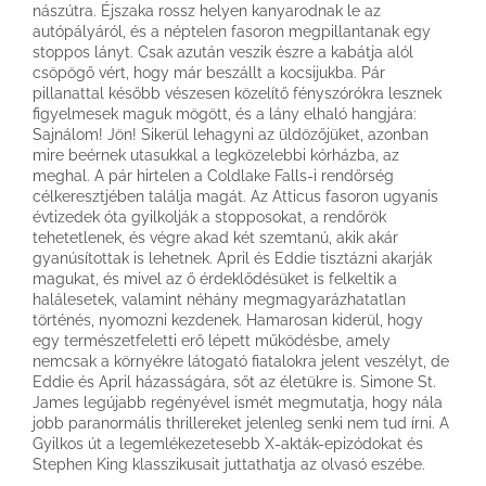
nászútra. Éjszaka rossz helyen kanyarodnak le az
autópályáról, és a néptelen fasoron megpillantanak egy
stoppos lányt. Csak azután veszik észre a kabátja alól
csöpögő vért, hogy már beszállt a kocsijukba. Pár
pillanattal később vészesen közelítő fényszórókra lesznek
figyelmesek maguk mögött, és a lány elhaló hangjára:
Sajnálom! Jön! Sikerül lehagyni az üldözőjüket, azonban
mire beérnek utasukkal a legközelebbi kórházba, az
meghal. A pár hirtelen a Coldlake Falls-i rendőrség
célkeresztjében találja magát. Az Atticus fasoron ugyanis
évtizedek óta gyilkolják a stopposokat, a rendőrök
tehetetlenek, és végre akad két szemtanú, akik akár
gyanúsítottak is lehetnek. April és Eddie tisztázni akarják
magukat, és mivel az ő érdeklődésüket is felkeltik a
halálesetek, valamint néhány megmagyarázhatatlan
történés, nyomozni kezdenek. Hamarosan kiderül, hogy
egy természetfeletti erő lépett működésbe, amely
nemcsak a környékre látogató fiatalokra jelent veszélyt, de
Eddie és April házasságára, sőt az életükre is. Simone St.
James legújabb regényével ismét megmutatja, hogy nála
jobb paranormális thrillereket jelenleg senki nem tud írni. A
Gyilkos út a legemlékezetesebb X-akták-epizódokat és
Stephen King klasszikusait juttathatja az olvasó eszébe.