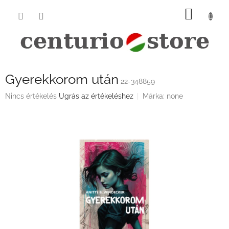
Ugrás
KOSÁ
a
fő
tartalomhoz
Gyerekkorom után
22-348859
A
Nincs értékelés
Ugrás az értékeléshez
Márka:
none
termék
átlagos
értékelése
5-
ből
0,0
csillag.