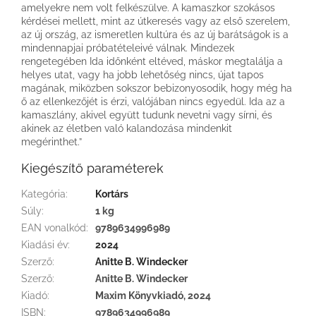
amelyekre nem volt felkészülve. A kamaszkor szokásos
kérdései mellett, mint az útkeresés vagy az első szerelem,
az új ország, az ismeretlen kultúra és az új barátságok is a
mindennapjai próbatételeivé válnak. Mindezek
rengetegében Ida időnként eltéved, máskor megtalálja a
helyes utat, vagy ha jobb lehetőség nincs, újat tapos
magának, miközben sokszor bebizonyosodik, hogy még ha
ő az ellenkezőjét is érzi, valójában nincs egyedül. Ida az a
kamaszlány, akivel együtt tudunk nevetni vagy sírni, és
akinek az életben való kalandozása mindenkit
megérinthet.”
Kiegészítő paraméterek
Kategória
:
Kortárs
Súly
:
1 kg
EAN vonalkód
:
9789634996989
Kiadási év
:
2024
Szerző
:
Anitte B. Windecker
Szerző
:
Anitte B. Windecker
Kiadó
:
Maxim Könyvkiadó, 2024
ISBN
:
9789634996989