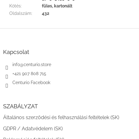
Kötés
:
füles, kartonált
Oldalszám
:
432
L
á
b
l
Kapcsolat
é
c
info
@
centurio.store
+421 907 808 715
Centurio Facebook
SZABÁLYZAT
Általános szerződési és felhasználási feltételek (SK)
GDPR / Adatvédelem (SK)