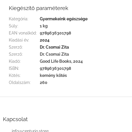
Kiegészítő paraméterek
Kategória
:
Gyermekeink egészsége
Súly
:
1 kg
EAN vonalkód
:
9789636301798
Kiadási év
:
2024
Szerző
:
Dr. Csomai Zita
Szerző
:
Dr. Csomai Zita
Kiadó
:
Good Life Books, 2024
ISBN
:
9789636301798
Kötés
:
kemény kötés
Oldalszám
:
260
L
á
b
l
Kapcsolat
é
c
info
@
centurio.store