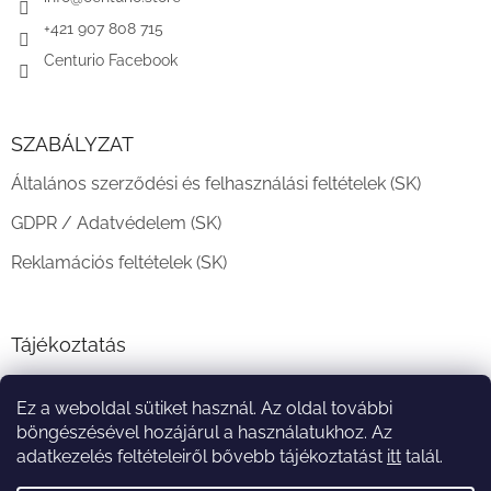
+421 907 808 715
Centurio Facebook
SZABÁLYZAT
Általános szerződési és felhasználási feltételek (SK)
GDPR / Adatvédelem (SK)
Reklamációs feltételek (SK)
Tájékoztatás
Teljesítési határidő és szállítási feltételek
Ez a weboldal sütiket használ. Az oldal további
A vásárlás menete
böngészésével hozájárul a használatukhoz. Az
adatkezelés feltételeiről bővebb tájékoztatást
itt
talál.