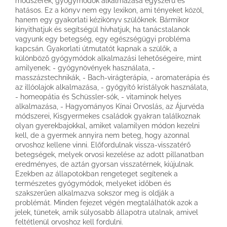
módszerek, gyógymódok alkalmazása egyszerű és
hatásos. Ez a könyv nem egy lexikon, ami tényeket közöl,
hanem egy gyakorlati kézikönyv szülőknek. Bármikor
kinyithatjuk és segítségül hívhatjuk, ha tanácstalanok
vagyunk egy betegség, egy egészségügyi probléma
kapcsán. Gyakorlati útmutatót kapnak a szülők, a
különböző gyógymódok alkalmazási lehetőségeire, mint
amilyenek; - gyógynövények használata, -
masszázstechnikák, - Bach-virágterápia, - aromaterápia és
az illóolajok alkalmazása, - gyógyító kristályok használata,
- homeopátia és Schüssler-sók, - vitaminok helyes
alkalmazása, - Hagyományos Kínai Orvoslás, az Ájurvéda
módszerei, Kisgyermekes családok gyakran találkoznak
olyan gyerekbajokkal, amiket valamilyen módon kezelni
kell, de a gyermek annyira nem beteg, hogy azonnal
orvoshoz kellene vinni. Előfordulnak vissza-visszatérő
betegségek, melyek orvosi kezelése az adott pillanatban
eredményes, de aztán gyorsan visszatérnek, kiújulnak.
Ezekben az állapotokban rengeteget segítenek a
természetes gyógymódok, melyeket időben és
szakszerűen alkalmazva sokszor meg is oldják a
problémát. Minden fejezet végén megtalálhatók azok a
jelek, tünetek, amik súlyosabb állapotra utalnak, amivel
feltétlenül orvoshoz kell fordulni.