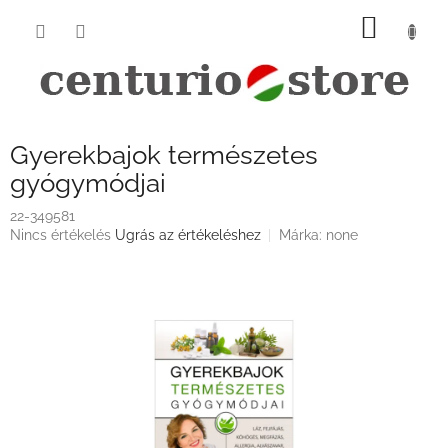
Ugrás
KOSÁ
a
fő
tartalomhoz
Gyerekbajok természetes
gyógymódjai
22-349581
A
Nincs értékelés
Ugrás az értékeléshez
Márka:
none
termék
átlagos
értékelése
5-
ből
0,0
csillag.