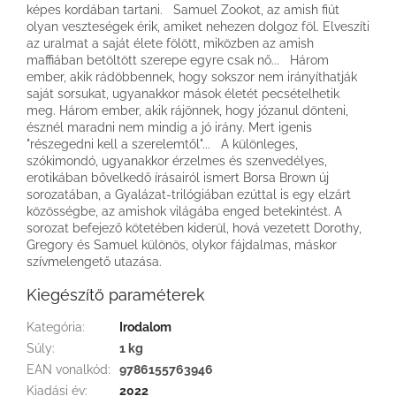
képes kordában tartani. Samuel Zookot, az amish fiút
olyan veszteségek érik, amiket nehezen dolgoz föl. Elveszíti
az uralmat a saját élete fölött, miközben az amish
maffiában betöltött szerepe egyre csak nő... Három
ember, akik rádöbbennek, hogy sokszor nem irányíthatják
saját sorsukat, ugyanakkor mások életét pecsételhetik
meg. Három ember, akik rájönnek, hogy józanul dönteni,
észnél maradni nem mindig a jó irány. Mert igenis
"részegedni kell a szerelemtől"... A különleges,
szókimondó, ugyanakkor érzelmes és szenvedélyes,
erotikában bővelkedő írásairól ismert Borsa Brown új
sorozatában, a Gyalázat-trilógiában ezúttal is egy elzárt
közösségbe, az amishok világába enged betekintést. A
sorozat befejező kötetében kiderül, hová vezetett Dorothy,
Gregory és Samuel különös, olykor fájdalmas, máskor
szívmelengető utazása.
Kiegészítő paraméterek
Kategória
:
Irodalom
Súly
:
1 kg
EAN vonalkód
:
9786155763946
Kiadási év
:
2022