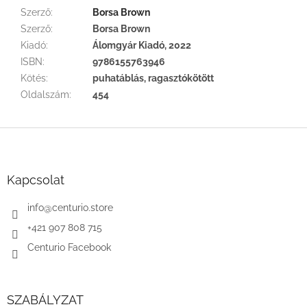
Szerző
:
Borsa Brown
Szerző
:
Borsa Brown
Kiadó
:
Álomgyár Kiadó, 2022
ISBN
:
9786155763946
Kötés
:
puhatáblás, ragasztókötött
Oldalszám
:
454
L
á
b
l
Kapcsolat
é
c
info
@
centurio.store
+421 907 808 715
Centurio Facebook
SZABÁLYZAT