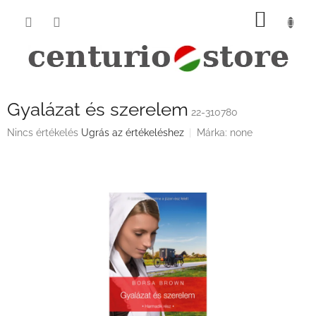
Ugrás
KOSÁ
a
fő
tartalomhoz
Gyalázat és szerelem
22-310780
A
Nincs értékelés
Ugrás az értékeléshez
Márka:
none
termék
átlagos
értékelése
5-
ből
0,0
csillag.