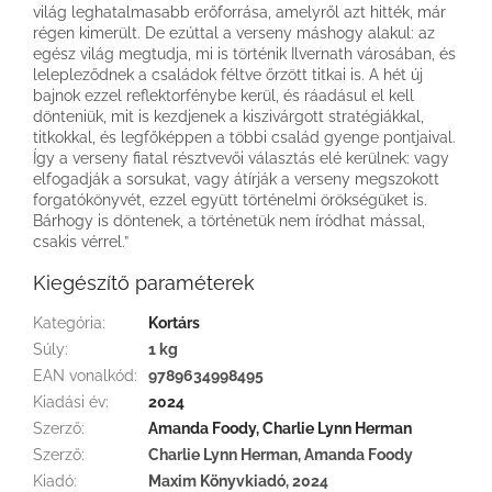
világ leghatalmasabb erőforrása, amelyről azt hitték, már
régen kimerült. De ezúttal a verseny máshogy alakul: az
egész világ megtudja, mi is történik Ilvernath városában, és
lelepleződnek a családok féltve őrzött titkai is. A hét új
bajnok ezzel reflektorfénybe kerül, és ráadásul el kell
dönteniük, mit is kezdjenek a kiszivárgott stratégiákkal,
titkokkal, és legfőképpen a többi család gyenge pontjaival.
Így a verseny fiatal résztvevői választás elé kerülnek: vagy
elfogadják a sorsukat, vagy átírják a verseny megszokott
forgatókönyvét, ezzel együtt történelmi örökségüket is.
Bárhogy is döntenek, a történetük nem íródhat mással,
csakis vérrel.”
Kiegészítő paraméterek
Kategória
:
Kortárs
Súly
:
1 kg
EAN vonalkód
:
9789634998495
Kiadási év
:
2024
Szerző
:
Amanda Foody, Charlie Lynn Herman
Szerző
:
Charlie Lynn Herman, Amanda Foody
Kiadó
:
Maxim Könyvkiadó, 2024