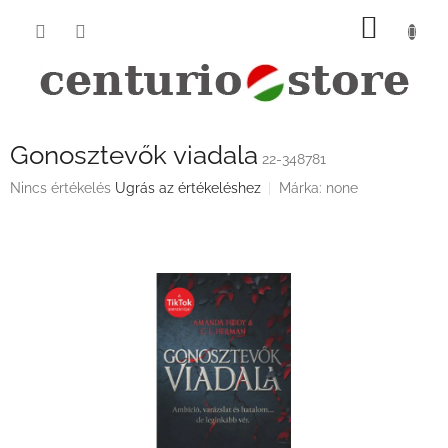
Ugrás
KOSÁ
a
fő
tartalomhoz
Gonosztevők viadala
22-348781
A
Nincs értékelés
Ugrás az értékeléshez
Márka:
none
termék
átlagos
értékelése
5-
ből
0,0
csillag.