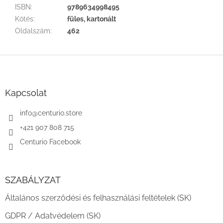
ISBN
:
9789634998495
Kötés
:
füles, kartonált
Oldalszám
:
462
L
á
b
l
Kapcsolat
é
c
info
@
centurio.store
+421 907 808 715
Centurio Facebook
SZABÁLYZAT
Általános szerződési és felhasználási feltételek (SK)
GDPR / Adatvédelem (SK)