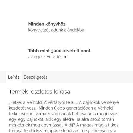
Minden könyvhöz
könyvjelzőt adunk ajándékba
Több mint 3000 átvételi pont
az egész Felvidéken
Leírás
Beszélgetés
Termék részletes leírása
„Felkel a Vérhold. A vérfátyol lehull. A bajnokok versenye
kezdetét veszi. Minden újabb generációban a Vérhold
felkelésekor Ilvernath városának hét családja megnevez
egy-egy bajnokot, akik egy életre-halálra szóló tornán
mérkőznek meg egymással. A díj? A magas mágia titkos
forrása feletti kizárólagos ellenőrzés megszerzése: ez a