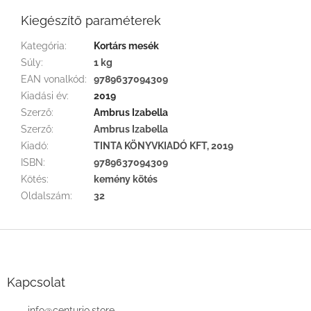
Kiegészítő paraméterek
Kategória
:
Kortárs mesék
Súly
:
1 kg
EAN vonalkód
:
9789637094309
Kiadási év
:
2019
Szerző
:
Ambrus Izabella
Szerző
:
Ambrus Izabella
Kiadó
:
TINTA KÖNYVKIADÓ KFT, 2019
ISBN
:
9789637094309
Kötés
:
kemény kötés
Oldalszám
:
32
L
á
b
l
Kapcsolat
é
info
@
centurio.store