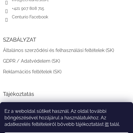
c
+421 907 808 715
Centurio Facebook
SZABÁLYZAT
Általános szerződési és felhasználási feltételek (SK)
GDPR / Adatvédelem (SK)
Reklamációs feltételek (SK)
Tájékoztatás
Teljesítési határidő és szállítási feltételek
Ez a weboldal sütiket használ. Az oldal további
A vásárlás menete
böngészésével hozájárul a használatukhoz. Az
adatkezelés feltételeiről bővebb tájékoztatást
itt
talál.