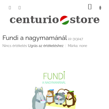
Ugrás
KOSÁ
a
fő
tartalomhoz
Fundi a nagymamánál
22-313247
A
Nincs értékelés
Ugrás az értékeléshez
Márka:
none
termék
átlagos
értékelése
5-
ből
0,0
csillag.