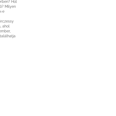
erben? Hol
tő? Milyen
k-e
érczessy
, ahol
 ember,
alálhatja