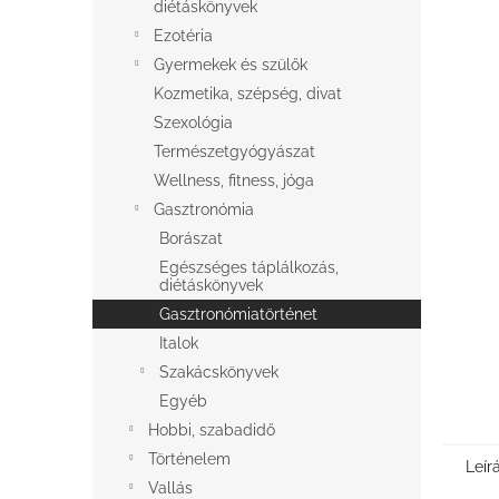
l
diétáskönyvek
Ezotéria
Gyermekek és szülők
Kozmetika, szépség, divat
Szexológia
Természetgyógyászat
Wellness, fitness, jóga
Gasztronómia
Borászat
Egészséges táplálkozás,
diétáskönyvek
Gasztronómiatörténet
Italok
Szakácskönyvek
Egyéb
Hobbi, szabadidő
Történelem
Leír
Vallás