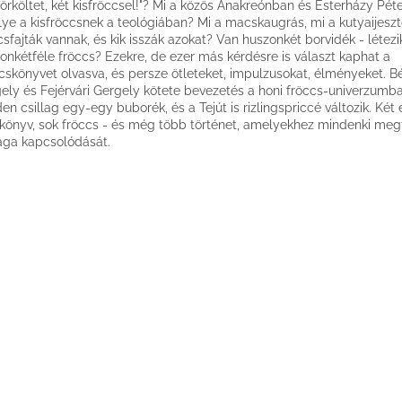
pörköltet, két kisfröccsel!"? Mi a közös Anakreónban és Esterházy Pét
lye a kisfröccsnek a teológiában? Mi a macskaugrás, mi a kutyaijesz
csfajták vannak, és kik isszák azokat? Van huszonkét borvidék - létezi
onkétféle fröccs? Ezekre, de ezer más kérdésre is választ kaphat a
cskönyvet olvasva, és persze ötleteket, impulzusokat, élményeket. B
ely és Fejérvári Gergely kötete bevezetés a honi fröccs-univerzumba
en csillag egy-egy buborék, és a Tejút is rizlingspriccé változik. Két
könyv, sok fröccs - és még több történet, amelyekhez mindenki megt
ga kapcsolódását.