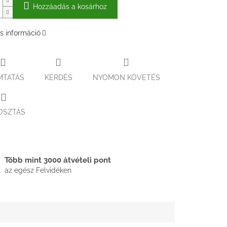
Hozzáadás a kosárhoz
s információ
MTATÁS
KÉRDÉS
NYOMON KÖVETÉS
OSZTÁS
Több mint 3000 átvételi pont
az egész Felvidéken