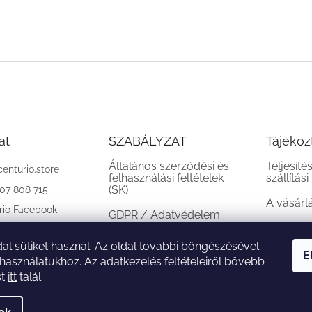
at
SZABÁLYZAT
Tájékoz
Általános szerződési és
Teljesíté
centurio.store
felhasználási feltételek
szállítási
(SK)
907 808 715
A vásárl
rio Facebook
GDPR / Adatvédelem
(SK)
al sütiket használ. Az oldal további böngészésével
Reklamációs feltételek
E
 használatukhoz. Az adatkezelés feltételeiről bővebb
(SK)
st
itt
talál.