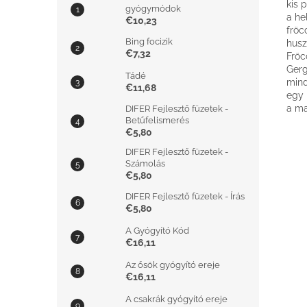
kis 
gyógymódok
a he
€10,23
fröc
Bing focizik
husz
€7,32
Fröc
Gerg
Tádé
mind
€11,68
egy 
a ma
DIFER Fejlesztő füzetek -
Betűfelismerés
€5,80
DIFER Fejlesztő füzetek -
Számolás
€5,80
DIFER Fejlesztő füzetek - Írás
€5,80
A Gyógyító Kód
€16,11
Az ősök gyógyító ereje
€16,11
A csakrák gyógyító ereje