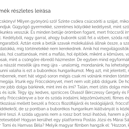
mék részletes leírása
cskönyv! Milyen gyönyörű szó! Szinte csókra csücsöríti a szájat, miko
ndjuk. Gügyögő gyermekké, szerelmes kölyökké kedélyesít, mint szó
jkunkra vesszük. És minden betűje örömben fogant, mert fröccsről írn
t. Kedélyből, nagy garral, ahogy buborék száll fel a vízben, szóda r
ongaratból. Aztán ezek a betűk szavak molekuláivá állnak össze, a sz
atokká, míg történetekké nem kerekednek. Amik hol megvilágosítók,
ás, hol csattanósak, mint a maflás, hol építőek, miként a kőműves, 
sak, mint a csöngőre ébredő házmester. De egyben mind egyformák
a nászát mesélik újra meg újra - unalomig, mondanánk, ha lehetség
nni valaha is ezt a buborékos hungarikumot. Meg azt, mit jelentett, m
mbernek, mert hát végső soron mégis csak mi volnánk minden történe
megája. Írtunk egy Fröccskönyvet, mert nem volt jobb dolgunk. De ho
tne jobb dolga bárkinek, mint inni és írni? Talán, mert ízlés dolga mi
s és iszik. Tégy így, kedves, sp(r)icces Olvasó! Bérczessy Gergely és F
ely Fröccskönyve a bor és szóda irodalmi, képzőművészeti, filmes és
tkozásai mellett beszél a fröccs filozófiájáról és teológiájáról, fröccsf
idékekről, de 12 pontban a buborékos hungarikum kiáltványát is közk
írré teszi. A szóda ugyanis nem a rossz bort teszi ihatóvá, hanem a j
zetesebbé! Hogyan kerülhet egy platformra Postás Józsi és Márai Sá
r Tomi és Hamvas Béla? Melyik magyar filmben hangzik el: "Hozzon, 