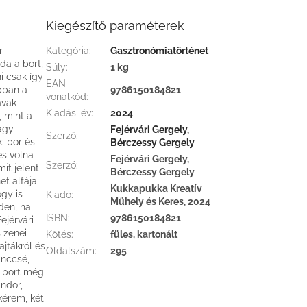
Kiegészítő paraméterek
r
Kategória
:
Gasztronómiatörténet
da a bort,
Súly
:
1 kg
i csak így
EAN
obban a
9786150184821
vonalkód
:
avak
Kiadási év
:
2024
 mint a
vagy
Fejérvári Gergely,
Szerző
:
: bor és
Bérczessy Gergely
es volna
Fejérvári Gergely,
Szerző
:
it jelent
Bérczessy Gergely
t alfája
Kukkapukka Kreatív
gy is
Kiadó
:
Műhely és Keres, 2024
nden, ha
ISBN
:
9786150184821
ejérvári
 zenei
Kötés
:
füles, kartonált
ajtákról és
Oldalszám
:
295
inccsé,
ó bort még
ndor,
kérem, két