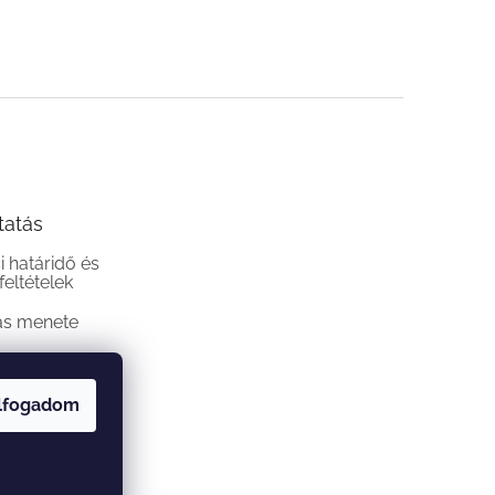
tatás
si határidő és
 feltételek
ás menete
lfogadom