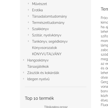
Művészet
Ter
Erotika
Társadalomtudomány
Fröc
kimo
Természettudomány
ha a
Szakkönyv
lehe
Szótár, nyelvkönyv
szif
mond
Tankönyv, segédkönyv
lámp
Könyvsorozatok
zabo
KÖNYVUTALVÁNY
szód
megu
Hangoskönyv
az e
Társasjátékok
és ó
Zászlók és kokárdák
lehe
olva
Idegen nyelvű
Gerg
vona
borv
közh
Top 10 termék
élve
Fluo
Titokzatos orosz