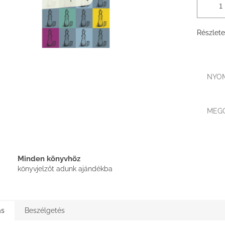
Részlete
NYO
MEG
Minden könyvhöz
könyvjelzőt adunk ajándékba
ás
Beszélgetés