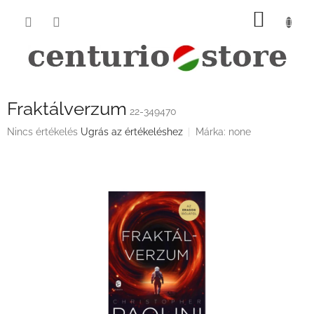
Ugrás
KOSÁ
a
fő
tartalomhoz
Fraktálverzum
22-349470
A
Nincs értékelés
Ugrás az értékeléshez
Márka:
none
termék
átlagos
értékelése
5-
ből
0,0
csillag.