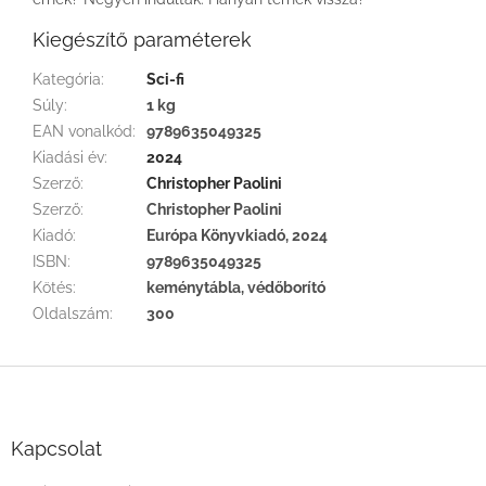
Kiegészítő paraméterek
Kategória
:
Sci-fi
Súly
:
1 kg
EAN vonalkód
:
9789635049325
Kiadási év
:
2024
Szerző
:
Christopher Paolini
Szerző
:
Christopher Paolini
Kiadó
:
Európa Könyvkiadó, 2024
ISBN
:
9789635049325
Kötés
:
keménytábla, védőborító
Oldalszám
:
300
L
á
b
l
Kapcsolat
é