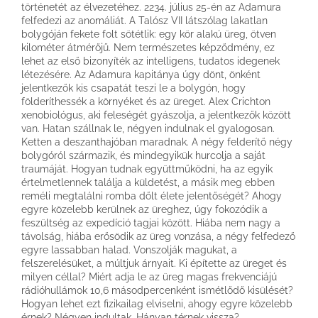
történetét az élvezetéhez. 2234. július 25-én az Adamura
felfedezi az anomáliát. A Talósz VII látszólag lakatlan
bolygóján fekete folt sötétlik: egy kör alakú üreg, ötven
kilométer átmérőjű. Nem természetes képződmény, ez
lehet az első bizonyíték az intelligens, tudatos idegenek
létezésére. Az Adamura kapitánya úgy dönt, önként
jelentkezők kis csapatát teszi le a bolygón, hogy
földeríthessék a környéket és az üreget. Alex Crichton
xenobiológus, aki feleségét gyászolja, a jelentkezők között
van. Hatan szállnak le, négyen indulnak el gyalogosan.
Ketten a deszanthajóban maradnak. A négy felderítő négy
bolygóról származik, és mindegyikük hurcolja a saját
traumáját. Hogyan tudnak együttműködni, ha az egyik
értelmetlennek találja a küldetést, a másik meg ebben
reméli megtalálni romba dőlt élete jelentőségét? Ahogy
egyre közelebb kerülnek az üreghez, úgy fokozódik a
feszültség az expedíció tagjai között. Hiába nem nagy a
távolság, hiába erősödik az üreg vonzása, a négy felfedező
egyre lassabban halad. Vonszolják magukat, a
felszerelésüket, a múltjuk árnyait. Ki építette az üreget és
milyen céllal? Miért adja le az üreg magas frekvenciájú
rádióhullámok 10,6 másodpercenként ismétlődő kisülését?
Hogyan lehet ezt fizikailag elviselni, ahogy egyre közelebb
érnek? Négyen indultak. Hányan térnek vissza?