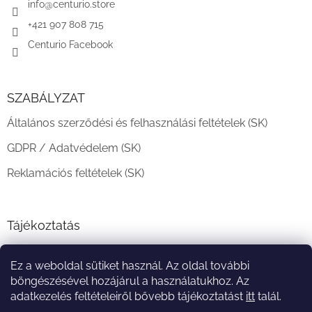
c
info
@
centurio.store
+421 907 808 715
Centurio Facebook
SZABÁLYZAT
Általános szerződési és felhasználási feltételek (SK)
GDPR / Adatvédelem (SK)
Reklamációs feltételek (SK)
Tájékoztatás
Teljesítési határidő és szállítási feltételek
Ez a weboldal sütiket használ. Az oldal további
A vásárlás menete
böngészésével hozájárul a használatukhoz. Az
adatkezelés feltételeiről bővebb tájékoztatást
itt
talál.