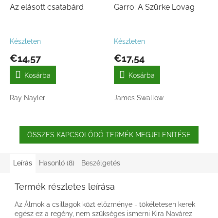
Az elásott csatabárd
Garro: A Szürke Lovag
Készleten
Készleten
€14,57
€17,54
Kosárba
Kosárba
Ray Nayler
James Swallow
ÖSSZES KAPCSOLÓDÓ TERMÉK MEGJELENÍTÉSE
Leírás
Hasonló (8)
Beszélgetés
Termék részletes leírása
Az Álmok a csillagok közt előzménye - tökéletesen kerek
egész ez a regény, nem szükséges ismerni Kira Navárez