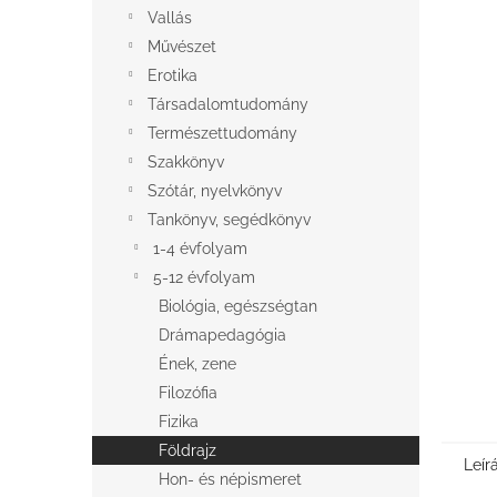
l
Vallás
Művészet
Erotika
Társadalomtudomány
Természettudomány
Szakkönyv
Szótár, nyelvkönyv
Tankönyv, segédkönyv
1-4 évfolyam
5-12 évfolyam
Biológia, egészségtan
Drámapedagógia
Ének, zene
Filozófia
Fizika
Földrajz
Leír
Hon- és népismeret