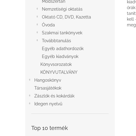
Módszertan
kiad
órák
Nemzetiségi oktatás
taní
Oktató CD, DVD, Kazetta
kell
Óvoda
megf
Szakmai tankönyvek
Továbbtanulás
Egyéb adathordozók
Egyéb kiadványok
Könyvsorozatok
KÖNYVUTALVÁNY
Hangoskönyv
Társasjátékok
Zászlók és kokárdák
Idegen nyelvű
Top 10 termék