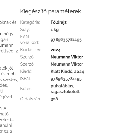
Kiegészítő paraméterek
koknak és
Kategória
:
Földrajz
Súly
:
1 kg
án négy
EAN
zsgán
9789635781195
vonalkód
:
Neumann
Kiadási év
:
2024
rettségi 2.
Szerző
:
Neumann Viktor
i
Szerző
:
Neumann Viktor
lók jól
Kiadó
:
Klett Kiadó, 2024
 és mobil
ISBN
:
9789635781195
s szedés,
dés,
puhatáblás,
Kötés
:
ti
ragasztókötött
ségével
Oldalszám
:
328
n. A
ható.
teid... -
ulni... -
or ez a