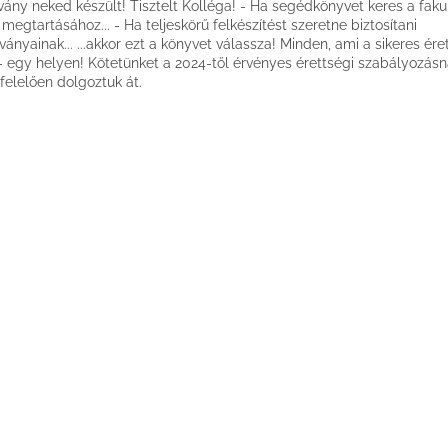
vány neked készült! Tisztelt Kolléga! - Ha segédkönyvet keres a faku
 megtartásához... - Ha teljeskörű felkészítést szeretne biztosítani
tványainak... ...akkor ezt a könyvet válassza! Minden, ami a sikeres ér
 - egy helyen! Kötetünket a 2024-től érvényes érettségi szabályozás
elelően dolgoztuk át.