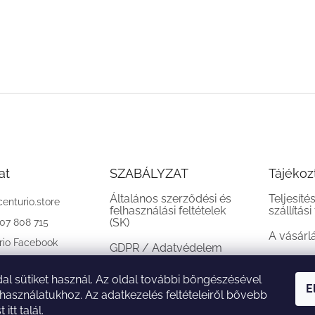
at
SZABÁLYZAT
Tájékoz
Általános szerződési és
Teljesíté
centurio.store
felhasználási feltételek
szállítási
(SK)
907 808 715
A vásárl
rio Facebook
GDPR / Adatvédelem
(SK)
al sütiket használ. Az oldal további böngészésével
Reklamációs feltételek
E
 használatukhoz. Az adatkezelés feltételeiről bővebb
(SK)
st
itt
talál.