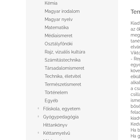
Kémia
Ter
Magyar irodalom
Magyar nyelv
Kiad
Matematika
az ő
megm
Médiaismeret
tané
Osztályfőnöki
elvá
Rajz, vizuális kultúra
Vikt
- Re
Számítástechnika
egye
Társadalomismeret
köve
Technika, életvitel
elkü
alka
Természetismeret
a cs
Történelem
csil
isme
Egyéb
bősé
Főiskola, egyetem
fela
Gyógypedagógia
kiad
Kedv
Hittankönyv
Ha b
Kéttannyelvű
Ha g