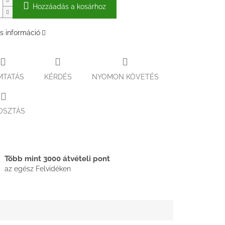
Hozzáadás a kosárhoz
s információ
MTATÁS
KÉRDÉS
NYOMON KÖVETÉS
OSZTÁS
Több mint 3000 átvételi pont
az egész Felvidéken