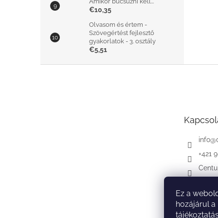
Amikor búcsúzni kell...
€10,35
Olvasom és értem -
Szövegértést fejlesztő
gyakorlatok - 3. osztály
€5,51
L
á
b
l
é
Kapcsol
c
info
@
+421 
Centu
Ez a webold
hozájárul a
tájékoztatá