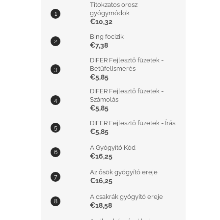
Titokzatos orosz
gyógymódok
€10,32
Bing focizik
€7,38
DIFER Fejlesztő füzetek -
Betűfelismerés
€5,85
DIFER Fejlesztő füzetek -
Számolás
€5,85
DIFER Fejlesztő füzetek - Írás
€5,85
A Gyógyító Kód
€16,25
Az ősök gyógyító ereje
€16,25
A csakrák gyógyító ereje
€18,58