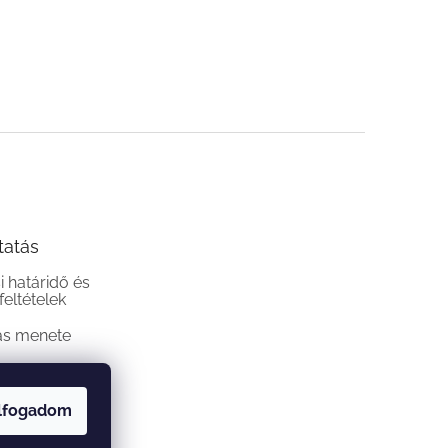
tatás
si határidő és
 feltételek
ás menete
lfogadom