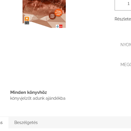
Részlete
NYO
MEG
Minden könyvhöz
könyvjelzőt adunk ajándékba
ás
Beszélgetés