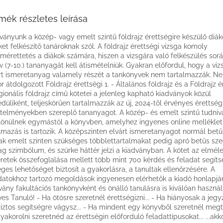
mék részletes leírása
ványunk a közép- vagy emelt szintű földrajz érettségire készülő diá
ket felkészítő tanároknak szól. A földrajz érettségi vizsga komoly
érettetés a diákok számára, hiszen a vizsgára való felkészülés sor
v (7-10.) tananyagát kell átismételniük. Gyakran előfordul, hogy a vi
rt ismeretanyag valamely részét a tankönyvek nem tartalmazzák. 
or átdolgozott Földrajz érettségi 1. - Általános földrajz és a Földrajz é
gionális földrajz című kötetei a jelenleg kapható kiadványok közül
düliként, teljeskörűen tartalmazzák az új, 2024-től érvényes érettség
telményekben szereplő tananyagot. A közép- és emelt szintű tudniva
lönülnek egymástól a könyvben, amelyhez ingyenes online melléklet
lmazás is tartozik. A középszinten elvárt ismeretanyagot normál betű
ak emelt szinten szükséges többlettartalmakat pedig apró betűs sze
lag szimbólum, és szürke háttér jelzi a kiadványban. A kötet az elméle
retek összefoglalása mellett több mint 700 kérdés és feladat segít
ges lehetőséget biztosít a gyakorlásra, a tanultak ellenőrzésére. A
datokhoz tartozó megoldások ingyenesen elérhetők a kiadó honlapjá
vány fakultációs tankönyvként és önálló tanulásra is kiválóan használ
es Tanuló! - Ha ötösre szeretnél érettségizni... - Ha hiányosak a jegyze
iztos segítségre vágysz... - Ha mindent egy könyvből szeretnél megtan
yakorolni szeretnéd az érettségin előforduló feladattípusokat... ...akk