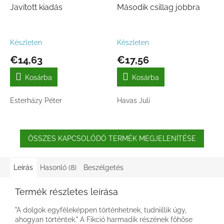
Javított kiadás
Második csillag jobbra
Készleten
Készleten
€14,63
€17,56
Kosárba
Kosárba
Esterházy Péter
Havas Juli
ÖSSZES KAPCSOLÓDÓ TERMÉK MEGJELENÍTÉSE
Leírás
Hasonló (8)
Beszélgetés
Termék részletes leírása
"A dolgok egyféleképpen történhetnek, tudniillik úgy,
ahogyan történtek." A Fikció harmadik részének főhőse