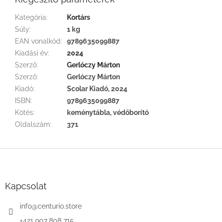
Kategória
:
Kortárs
Súly
:
1 kg
EAN vonalkód
:
9789635099887
Kiadási év
:
2024
Szerző
:
Gerlóczy Márton
Szerző
:
Gerlóczy Márton
Kiadó
:
Scolar Kiadó, 2024
ISBN
:
9789635099887
Kötés
:
keménytábla, védőborító
Oldalszám
:
371
L
á
b
l
Kapcsolat
é
c
info
@
centurio.store
+421 907 808 715