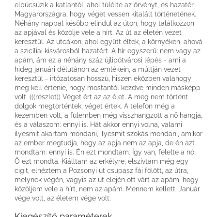
elbúcsúzik a katlantól, ahol túlélte az örvényt, és hazatér
Magyarországra, hogy véget vessen kitalált történetének.
Néhány nappal később elindul az úton, hogy találkozzon
az apjával és közölje vele a hírt. Az út az életén vezet
keresztül. Az utcákon, ahol együtt éltek, a környéken, ahová
a szicíliai kisvárosból hazatért. A hír egyszerű: nem vagy az
apám, ám ez a néhány száz újlipótvárosi lépés - ami a
hideg januári délutánon az emlékein, a múltján vezet
keresztül - irtózatosan hosszú, hiszen eközben valahogy
meg kell értenie, hogy mostantól kezdve minden másképp
volt. (((részlet)) Véget ért az az élet. A meg nem történt
dolgok megtörténtek, véget értek. A telefon még a
kezemben volt, a fülemben még visszhangzott a nő hangja,
és a válaszom: ennyi is. Hát akkor ennyi volna, valami
ilyesmit akartam mondani, ilyesmit szokás mondani, amikor
az ember megtudja, hogy az apja nem az apja, de én azt
mondtam: ennyi is. Én ezt mondtam. Így van, felelte a nő.
Ő ezt mondta. Kiálltam az erkélyre, elszívtam még egy
cigit, elnéztem a Pozsonyi út csupasz fái fölött, az útra,
melynek végén, vagyis az út elején ott várt az apám, hogy
közöljem vele a hírt, nem az apám. Mennem kellett. Január
vége volt, az életem vége volt.
Kiegészítő paraméterek