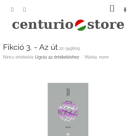
Ugrás
KOSÁ
a
fő
tartalomhoz
Fikció 3. - Az út
22-349609
A
Nincs értékelés
Ugrás az értékeléshez
Márka:
none
termék
átlagos
értékelése
5-
ből
0,0
csillag.