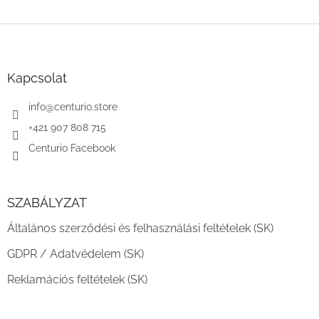
L
á
b
l
Kapcsolat
é
c
info
@
centurio.store
+421 907 808 715
Centurio Facebook
SZABÁLYZAT
Általános szerződési és felhasználási feltételek (SK)
GDPR / Adatvédelem (SK)
Reklamációs feltételek (SK)