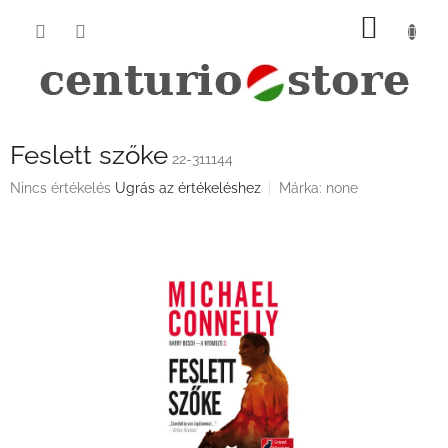
Ugrás
KOSÁ
a
fő
tartalomhoz
Feslett szőke
22-311144
A
Nincs értékelés
Ugrás az értékeléshez
Márka:
none
termék
átlagos
értékelése
5-
ből
0,0
csillag.