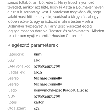
szerző tollából, amiből kiderül: Harry Bosch nyomozó
tévedett, amikor azt hitte, hogy kiiktatta a Dollmaker néven
elhíresült sorozatgyilkost. Hivatalosan megvádolják, hogy
valaki mást lőtt le helyette, ráadásul a tárgyalással egy
időben előkerül egy új áldozat is, aki a testén viseli a
Dollmaker "kézjegyét". A Harry Bosch-sorozat eddigi
legizgalmasabb darabja. "Mesteri és szórakoztató... Minden
tekintetben nyújt valamit." (Houston Chronicle)
Kiegészítő paraméterek
Kategória
:
Krimi
Súly
:
1 kg
EAN vonalkód
:
9789634571766
Kiadási év
:
2019
Szerző
:
Michael Connelly
Szerző
:
Michael Connelly
Kiadó
:
Könyvmolyképző Kiadó Kft., 2019
ISBN
:
9789634571766
Kötés
:
karton
Oldalszám
:
474